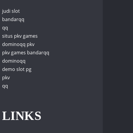
judi slot
bandarqq
qq
situs pkv games
dominoqq pkv
pkv games bandarqq
dominoqq
demo slot pg
pkv
qq
LINKS