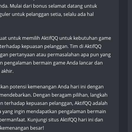
a. Mulai dari bonus selamat datang untuk
ler untuk pelanggan setia, selalu ada hal
uat untuk memilih AktifQQ untuk kebutuhan game
 terhadap kepuasan pelanggan. Tim di AktifQQ
gan pertanyaan atau permasalahan apa pun yang
an pengalaman bermain game Anda lancar dan
akhir.
kan potensi kemenangan Anda hari ini dengan
 mendebarkan. Dengan beragam pilihan, langkah
n terhadap kepuasan pelanggan, AktifQQ adalah
aja yang ingin mendapatkan pengalaman bermain
manfaat. Kunjungi situs AktifQQ hari ini dan
 kemenangan besar!