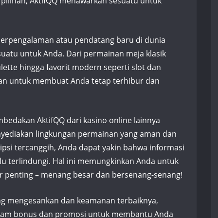
pilihan, AktifQQ menawarkan sesuatu untuk
berpengalaman atau pendatang baru di dunia
suatu untuk Anda. Dari permainan meja klasik
ulette hingga favorit modern seperti slot dan
lihan untuk membuat Anda tetap terhibur dan
bedakan AktifQQ dari kasino online lainnya
yediakan lingkungan permainan yang aman dan
ipsi tercanggih, Anda dapat yakin bahwa informasi
lu terlindungi. Hal ini memungkinkan Anda untuk
ar penting – menang besar dan bersenang-senang!
ang mengesankan dan keamanan terbaiknya,
agam bonus dan promosi untuk membantu Anda