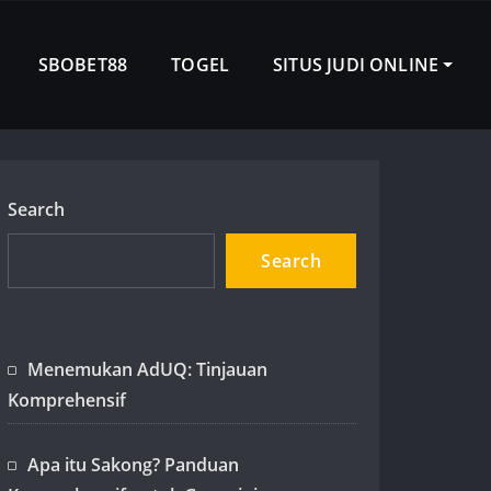
SBOBET88
TOGEL
SITUS JUDI ONLINE
Search
Search
Menemukan AdUQ: Tinjauan
Komprehensif
Apa itu Sakong? Panduan