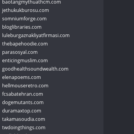
baotangmythuathcm.com
jethukukburosu.com
somniumforge.com
bloglibraries.com
luleburgaznakliyatfirmasi.com
thebapehoodie.com
parasosyal.com
enticingmuslim.com
goodhealthsoundwealth.com
elenapoems.com
hellmouseretro.com
fcsabatehran.com
dogemutants.com
duramaxtop.com
takamasoudia.com
twdoingthings.com