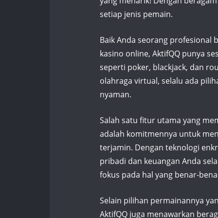
yang menarik! Dengan beragam 
setiap jenis pemain.
Baik Anda seorang profesional 
kasino online, AktifQQ punya se
seperti poker, blackjack, dan ro
olahraga virtual, selalu ada pi
nyaman.
Salah satu fitur utama yang mem
adalah komitmennya untuk men
terjamin. Dengan teknologi enkr
pribadi dan keuangan Anda sela
fokus pada hal yang benar-ben
Selain pilihan permainannya y
AktifQQ juga menawarkan ber