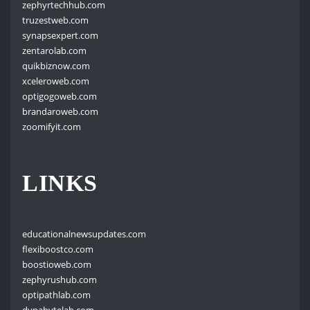
zephyrtechhub.com
truzestweb.com
synapsexpert.com
zentarolab.com
quikbiznow.com
xceleroweb.com
optigogoweb.com
brandaroweb.com
zoomifyit.com
LINKS
educationalnewsupdates.com
flexiboostco.com
boostioweb.com
zephyrushub.com
optipathlab.com