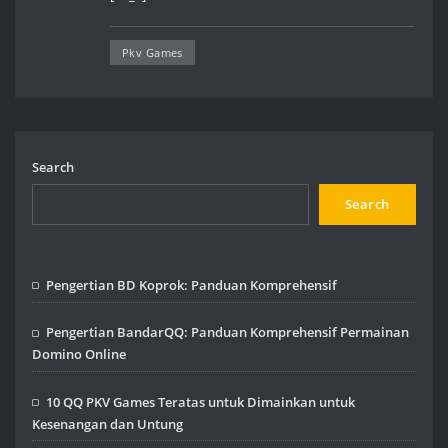
Pkv Games
Search
Search
Pengertian BD Koprok: Panduan Komprehensif
Pengertian BandarQQ: Panduan Komprehensif Permainan
Domino Online
10 QQ PKV Games Teratas untuk Dimainkan untuk
Kesenangan dan Untung