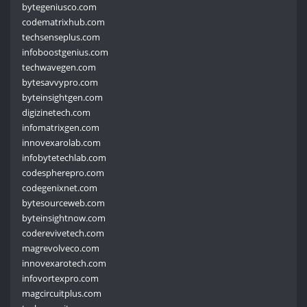
bytegeniusco.com
codematrixhub.com
techsenseplus.com
infoboostgenius.com
techwavegen.com
bytesavvypro.com
byteinsightgen.com
digizinetech.com
infomatrixgen.com
innovexarolab.com
infobytetechlab.com
codespherepro.com
codegenixnet.com
bytesourceweb.com
byteinsightnow.com
coderevivetech.com
magrevolveco.com
innovexarotech.com
infovortexpro.com
magcircuitplus.com