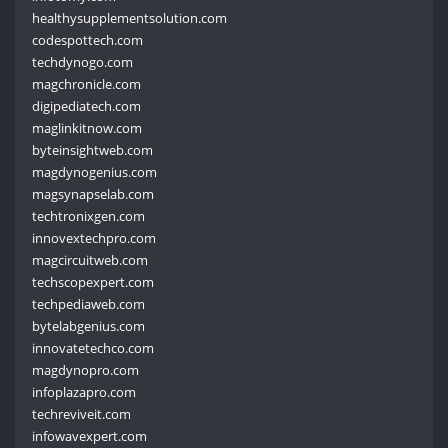
healthysupplementsolution.com
codespottech.com
techdynogo.com
magchronicle.com
digipediatech.com
maglinkitnow.com
byteinsightweb.com
magdynogenius.com
magsynapselab.com
techtronixgen.com
innovextechpro.com
magcircuitweb.com
techscopexpert.com
techpediaweb.com
bytelabgenius.com
innovatetechco.com
magdynopro.com
infoplazapro.com
techreviveit.com
infowavexpert.com