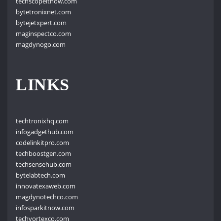
techscopeitnow.com
bytetronixnet.com
bytejetxpert.com
maginspectco.com
magdynogo.com
LINKS
techtronixhq.com
infogadgethub.com
codelinkitpro.com
techboostgen.com
techsensehub.com
bytelabtech.com
innovatexaweb.com
magdynotechco.com
infosparkitnow.com
techvortexco.com