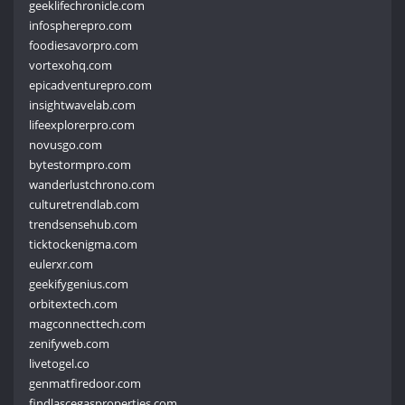
geeklifechronicle.com
infospherepro.com
foodiesavorpro.com
vortexohq.com
epicadventurepro.com
insightwavelab.com
lifeexplorerpro.com
novusgo.com
bytestormpro.com
wanderlustchrono.com
culturetrendlab.com
trendsensehub.com
ticktockenigma.com
eulerxr.com
geekifygenius.com
orbitextech.com
magconnecttech.com
zenifyweb.com
livetogel.co
genmatfiredoor.com
findlascegasproperties.com