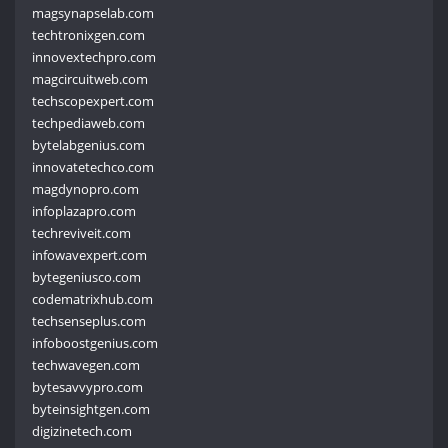
magsynapselab.com
techtronixgen.com
innovextechpro.com
magcircuitweb.com
techscopexpert.com
techpediaweb.com
bytelabgenius.com
innovatetechco.com
magdynopro.com
infoplazapro.com
techreviveit.com
infowavexpert.com
bytegeniusco.com
codematrixhub.com
techsenseplus.com
infoboostgenius.com
techwavegen.com
bytesavvypro.com
byteinsightgen.com
digizinetech.com