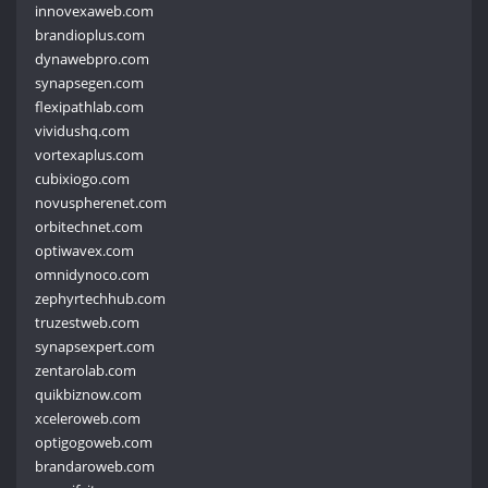
innovexaweb.com
brandioplus.com
dynawebpro.com
synapsegen.com
flexipathlab.com
vividushq.com
vortexaplus.com
cubixiogo.com
novuspherenet.com
orbitechnet.com
optiwavex.com
omnidynoco.com
zephyrtechhub.com
truzestweb.com
synapsexpert.com
zentarolab.com
quikbiznow.com
xceleroweb.com
optigogoweb.com
brandaroweb.com