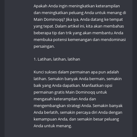
Apakah Anda ingin meningkatkan keterampilan
dan meningkatkan peluang Anda untuk menang di
Main Dominoqq? Jika iya, Anda datang ke tempat
yang tepat. Dalam artikel ini, kita akan membahas
beberapa tip dan trik yang akan membantu Anda
membuka potensi kemenangan dan mendominasi
persaingan.
1. Latihan, latihan, latihan
Kunci sukses dalam permainan apa pun adalah
latihan. Semakin banyak Anda bermain, semakin
baik yang Anda dapatkan. Manfaatkan opsi
permainan gratis Main Dominoqq untuk
mengasah keterampilan Anda dan
mengembangkan strategi Anda. Semakin banyak
Anda berlatih, semakin percaya diri Anda dengan
kemampuan Anda, dan semakin besar peluang
Anda untuk menang.