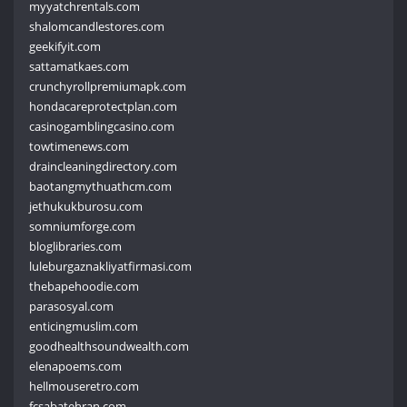
myyatchrentals.com
shalomcandlestores.com
geekifyit.com
sattamatkaes.com
crunchyrollpremiumapk.com
hondacareprotectplan.com
casinogamblingcasino.com
towtimenews.com
draincleaningdirectory.com
baotangmythuathcm.com
jethukukburosu.com
somniumforge.com
bloglibraries.com
luleburgaznakliyatfirmasi.com
thebapehoodie.com
parasosyal.com
enticingmuslim.com
goodhealthsoundwealth.com
elenapoems.com
hellmouseretro.com
fcsabatehran.com