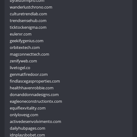
bytestormpro.com
wanderlustchrono.com
culturetrendlab.com
trendsensehub.com
ticktockenigma.com
eulerxr.com
geekifygenius.com
orbitextech.com
magconnecttech.com
zenifyweb.com
livetogel.co
genmatfiredoor.com
findlascegasproperties.com
healthhavenrobbie.com
donanddonnadesigns.com
eagleoneconstructiontx.com
equiflexvitality.com
onlylovesg.com
activedesenvolvimento.com
dailyhubpages.com
idnplaysbobet.com