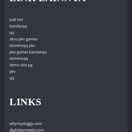
judi slot
bandarqq
qq
situs pkv games
dominoqq pkv
pkv games bandarqq
dominoqq
demo slot pg
pkv
qq
LINKS
whymydoggy.com
digitalearnweb.com