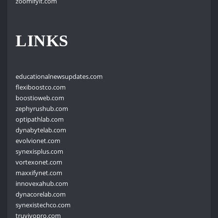
zoomifyit.com
LINKS
educationalnewsupdates.com
flexiboostco.com
boostioweb.com
zephyrushub.com
optipathlab.com
dynabytelab.com
evolvionet.com
synexisplus.com
vortexonet.com
maxxifynet.com
innovexahub.com
dynacorelab.com
synexistechco.com
truvivopro.com