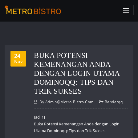
Skip
to
content
BUKA POTENSI
24
Nov
KEMENANGAN ANDA
DENGAN LOGIN UTAMA
DOMINOQQ: TIPS DAN
TRIK SUKSES
By
Admin@metro-Bistro.com
Bandarqq
[ad_1]
Buka Potensi Kemenangan Anda dengan Login
Utama Dominoqq: Tips dan Trik Sukses