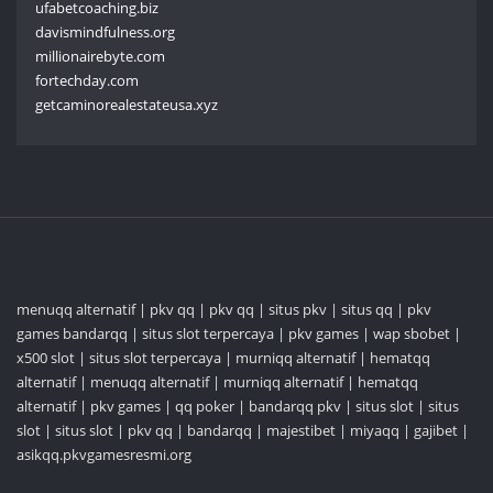
ufabetcoaching.biz
davismindfulness.org
millionairebyte.com
fortechday.com
getcaminorealestateusa.xyz
menuqq alternatif
|
pkv qq
|
pkv qq
|
situs pkv
|
situs qq
|
pkv
games bandarqq
|
situs slot terpercaya
|
pkv games
|
wap sbobet
|
x500 slot
|
situs slot terpercaya
|
murniqq alternatif
|
hematqq
alternatif
|
menuqq alternatif
|
murniqq alternatif
|
hematqq
alternatif
|
pkv games
|
qq poker
|
bandarqq pkv
|
situs slot
|
situs
slot
|
situs slot
|
pkv qq
|
bandarqq
|
majestibet
|
miyaqq
|
gajibet
|
asikqq.pkvgamesresmi.org