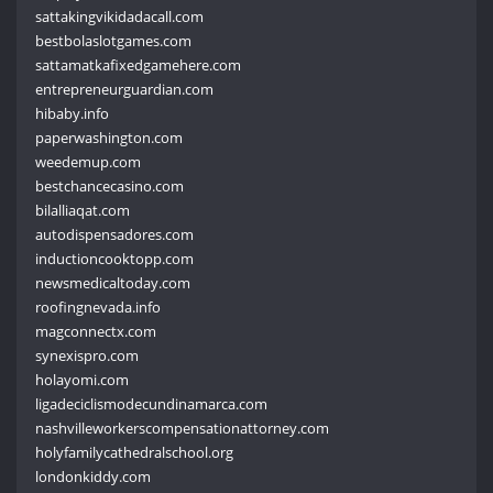
sattakingvikidadacall.com
bestbolaslotgames.com
sattamatkafixedgamehere.com
entrepreneurguardian.com
hibaby.info
paperwashington.com
weedemup.com
bestchancecasino.com
bilalliaqat.com
autodispensadores.com
inductioncooktopp.com
newsmedicaltoday.com
roofingnevada.info
magconnectx.com
synexispro.com
holayomi.com
ligadeciclismodecundinamarca.com
nashvilleworkerscompensationattorney.com
holyfamilycathedralschool.org
londonkiddy.com