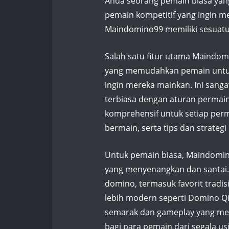
Anda seorang pemain biasa yang
pemain kompetitif yang ingin m
Maindomino99 memiliki sesuatu
Salah satu fitur utama Maindo
yang memudahkan pemain untu
ingin mereka mainkan. Ini sang
terbiasa dengan aturan perma
komprehensif untuk setiap perma
bermain, serta tips dan strateg
Untuk pemain biasa, Maindom
yang menyenangkan dan santai.
domino, termasuk favorit tradisi
lebih modern seperti Domino Q
semarak dan gameplay yang me
bagi para pemain dari segala usi