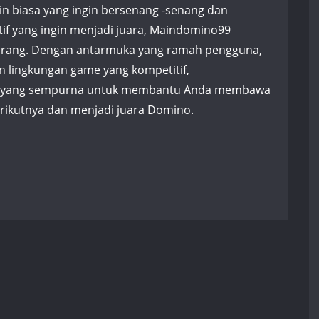
n biasa yang ingin bersenang -senang dan
tif yang ingin menjadi juara, Maindomino99
orang. Dengan antarmuka yang ramah pengguna,
 lingkungan game yang kompetitif,
m yang sempurna untuk membantu Anda membawa
erikutnya dan menjadi juara Domino.