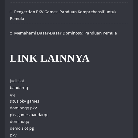
Pengertian PKV Games: Panduan Komprehensif untuk
Pemula
Memahami Dasar-Dasar Domino99: Panduan Pemula
LINK LAINNYA
judi slot
bandarqq
qq
situs pkv games
dominoqq pkv
pkv games bandarqq
dominoqq
demo slot pg
pkv