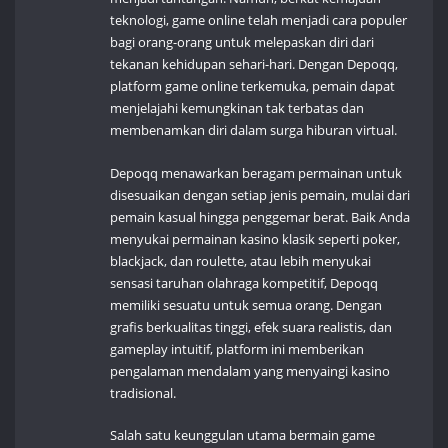
teknologi, game online telah menjadi cara populer
bagi orang-orang untuk melepaskan diri dari
tekanan kehidupan sehari-hari. Dengan Depoqq,
platform game online terkemuka, pemain dapat
menjelajahi kemungkinan tak terbatas dan
membenamkan diri dalam surga hiburan virtual.
Depoqq menawarkan beragam permainan untuk
disesuaikan dengan setiap jenis pemain, mulai dari
pemain kasual hingga penggemar berat. Baik Anda
menyukai permainan kasino klasik seperti poker,
blackjack, dan roulette, atau lebih menyukai
sensasi taruhan olahraga kompetitif, Depoqq
memiliki sesuatu untuk semua orang. Dengan
grafis berkualitas tinggi, efek suara realistis, dan
gameplay intuitif, platform ini memberikan
pengalaman mendalam yang menyaingi kasino
tradisional.
Salah satu keunggulan utama bermain game