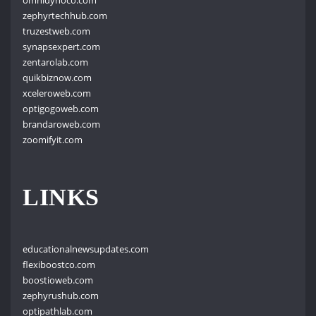
omnidynoco.com
zephyrtechhub.com
truzestweb.com
synapsexpert.com
zentarolab.com
quikbiznow.com
xceleroweb.com
optigogoweb.com
brandaroweb.com
zoomifyit.com
LINKS
educationalnewsupdates.com
flexiboostco.com
boostioweb.com
zephyrushub.com
optipathlab.com