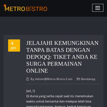
Skip
to
content
JELAJAHI KEMUNGKINAN
4
Jan
TANPA BATAS DENGAN
DEPOQQ: TIKET ANDA KE
SURGA PERMAINAN
ONLINE
By
Admin@metro-Bistro.com
Bandarqq
[ad_1]
Di dunia yang serba cepat saat ini, menemukan
waktu untuk bersantai dan melepas lelah bisa
menjadi tantangan. Namun, berkat kemajuan