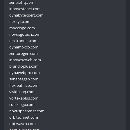
zentrixhq.com
innovestanet.com
dynabytexpert.com
flexifyit.com
maxxiogo.com
novusgotech.com
nextronnet.com
dynamoxco.com
zenturogen.com
innovexaweb.com
brandioplus.com
dynawebpro.com
synapsegen.com
flexipathlab.com
vividushq.com
vortexaplus.com
cubixiogo.com
novuspherenet.com
orbitechnet.com
optiwavex.com