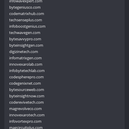
infowavexpert.com
bytegeniusco.com
codematrixhub.com
techsenseplus.com
infoboostgenius.com
techwavegen.com
bytesavvypro.com
byteinsightgen.com
digizinetech.com
infomatrixgen.com
innovexarolab.com
infobytetechlab.com
codespherepro.com
codegenixnet.com
bytesourceweb.com
byteinsightnow.com
coderevivetech.com
magrevolveco.com
innovexarotech.com
infovortexpro.com
magcircuitplus.com