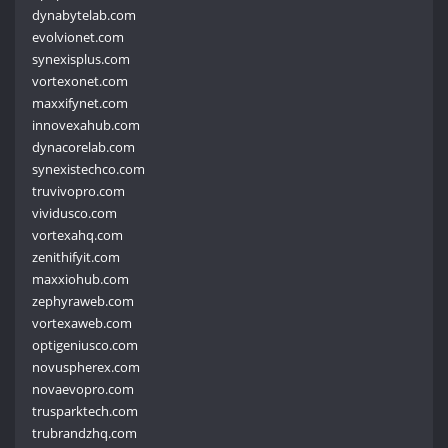
dynabytelab.com
evolvionet.com
synexisplus.com
vortexonet.com
maxxifynet.com
innovexahub.com
dynacorelab.com
synexistechco.com
truvivopro.com
vividusco.com
vortexahq.com
zenithifyit.com
maxxiohub.com
zephyraweb.com
vortexaweb.com
optigeniusco.com
novuspherex.com
novaevopro.com
trusparktech.com
trubrandzhq.com