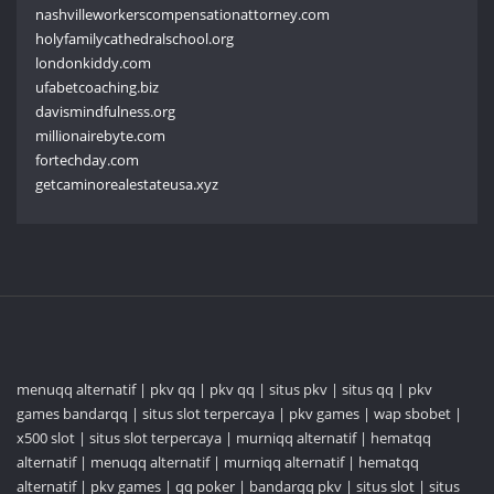
nashvilleworkerscompensationattorney.com
holyfamilycathedralschool.org
londonkiddy.com
ufabetcoaching.biz
davismindfulness.org
millionairebyte.com
fortechday.com
getcaminorealestateusa.xyz
menuqq alternatif
|
pkv qq
|
pkv qq
|
situs pkv
|
situs qq
|
pkv
games bandarqq
|
situs slot terpercaya
|
pkv games
|
wap sbobet
|
x500 slot
|
situs slot terpercaya
|
murniqq alternatif
|
hematqq
alternatif
|
menuqq alternatif
|
murniqq alternatif
|
hematqq
alternatif
|
pkv games
|
qq poker
|
bandarqq pkv
|
situs slot
|
situs