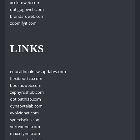
xceleroweb.com
optigogoweb.com
brandaroweb.com
zoomifyit.com
LINKS
educationalnewsupdates.com
flexiboostco.com
boostioweb.com
zephyrushub.com
optipathlab.com
dynabytelab.com
evolvionet.com
synexisplus.com
vortexonet.com
maxxifynet.com