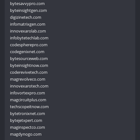
bytesavvypro.com
byteinsightgen.com
digizinetech.com
infomatrixgen.com
innovexarolab.com
infobytetechlab.com
codespherepro.com
codegenixnet.com
bytesourceweb.com
byteinsightnow.com
coderevivetech.com
magrevolveco.com
innovexarotech.com
infovortexpro.com
magcircuitplus.com
techscopeitnow.com
bytetronixnet.com
bytejetxpert.com
maginspectco.com
magdynogo.com