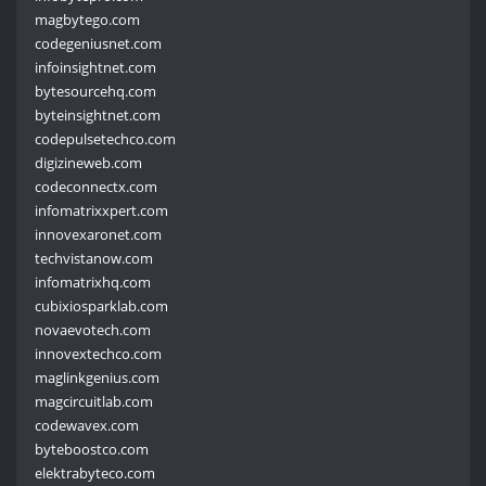
magbytego.com
codegeniusnet.com
infoinsightnet.com
bytesourcehq.com
byteinsightnet.com
codepulsetechco.com
digizineweb.com
codeconnectx.com
infomatrixxpert.com
innovexaronet.com
techvistanow.com
infomatrixhq.com
cubixiosparklab.com
novaevotech.com
innovextechco.com
maglinkgenius.com
magcircuitlab.com
codewavex.com
byteboostco.com
elektrabyteco.com