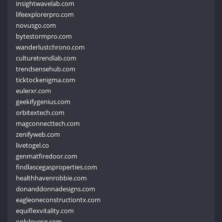
insightwavelab.com
lifeexplorerpro.com
novusgo.com
bytestormpro.com
wanderlustchrono.com
culturetrendlab.com
trendsensehub.com
ticktockenigma.com
eulerxr.com
geekifygenius.com
orbitextech.com
magconnecttech.com
zenifyweb.com
livetogel.co
genmatfiredoor.com
findlascegasproperties.com
healthhavenrobbie.com
donanddonnadesigns.com
eagleoneconstructiontx.com
equiflexvitality.com
onlylovesg.com