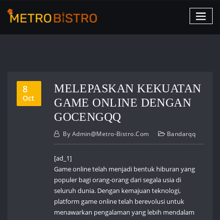
Skip
to
content
MELEPASKAN KEKUATAN
8
Oct
GAME ONLINE DENGAN
GOCENGQQ
By
Admin@metro-Bistro.com
Bandarqq
[ad_1]
Game online telah menjadi bentuk hiburan yang
populer bagi orang-orang dari segala usia di
seluruh dunia. Dengan kemajuan teknologi,
platform game online telah berevolusi untuk
menawarkan pengalaman yang lebih mendalam