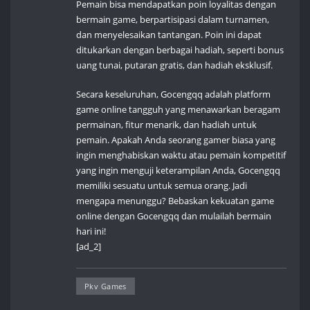
Pemain bisa mendapatkan poin loyalitas dengan
bermain game, berpartisipasi dalam turnamen,
dan menyelesaikan tantangan. Poin ini dapat
ditukarkan dengan berbagai hadiah, seperti bonus
uang tunai, putaran gratis, dan hadiah eksklusif.
Secara keseluruhan, Gocengqq adalah platform
game online tangguh yang menawarkan beragam
permainan, fitur menarik, dan hadiah untuk
pemain. Apakah Anda seorang gamer biasa yang
ingin menghabiskan waktu atau pemain kompetitif
yang ingin menguji keterampilan Anda, Gocengqq
memiliki sesuatu untuk semua orang. Jadi
mengapa menunggu? Bebaskan kekuatan game
online dengan Gocengqq dan mulailah bermain
hari ini!
[ad_2]
Pkv Games