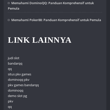
Memahami DominoQQ: Panduan Komprehensif untuk
Pemula
Memahami Poker88: Panduan Komprehensif untuk Pemula
LINK LAINNYA
judi slot
bandarqq
qq
situs pkv games
dominoqq pkv
pkv games bandarqq
dominoqq
demo slot pg
pkv
qq