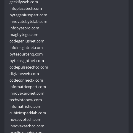
geekifyweb.com
infoplazatech.com
bytegeniusxpert.com
innovatebytelab.com
infobytepro.com
magbytego.com
codegeniusnet.com
infoinsightnet.com
bytesourcehq.com
byteinsightnet.com
codepulsetechco.com
digizineweb.com
codeconnectx.com
infomatrixxpert.com
innovexaronet.com
techvistanow.com
infomatrixhq.com
cubixiosparklab.com
novaevotech.com
innovextechco.com
maglinkgenius.com