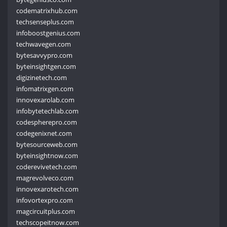
codematrixhub.com
techsenseplus.com
infoboostgenius.com
techwavegen.com
bytesavvypro.com
byteinsightgen.com
digizinetech.com
infomatrixgen.com
innovexarolab.com
infobytetechlab.com
codespherepro.com
codegenixnet.com
bytesourceweb.com
byteinsightnow.com
coderevivetech.com
magrevolveco.com
innovexarotech.com
infovortexpro.com
magcircuitplus.com
techscopeitnow.com