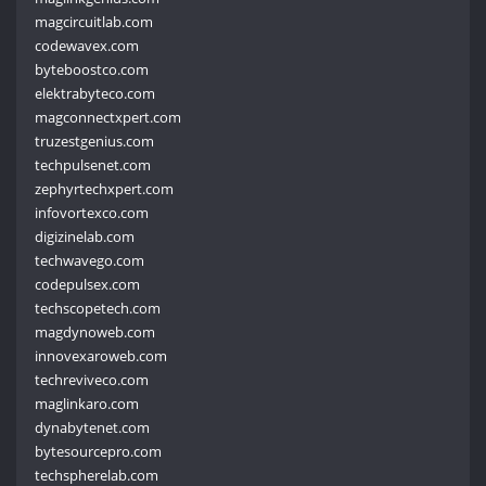
magcircuitlab.com
codewavex.com
byteboostco.com
elektrabyteco.com
magconnectxpert.com
truzestgenius.com
techpulsenet.com
zephyrtechxpert.com
infovortexco.com
digizinelab.com
techwavego.com
codepulsex.com
techscopetech.com
magdynoweb.com
innovexaroweb.com
techreviveco.com
maglinkaro.com
dynabytenet.com
bytesourcepro.com
techspherelab.com