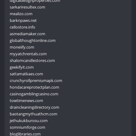
digitaldesignproperties.com
sarkariresultex.com
mealizo.com
barknpaws.net
cellostore.info
asmediamaker.com
globalthoughtonline.com
moneiify.com
myyatchrentals.com
shalomcandlestores.com
geekifyit.com
sattamatkaes.com
crunchyrollpremiumapk.com
hondacareprotectplan.com
casinogamblingcasino.com
towtimenews.com
draincleaningdirectory.com
baotangmythuathcm.com
jethukukburosu.com
somniumforge.com
bloglibraries.com