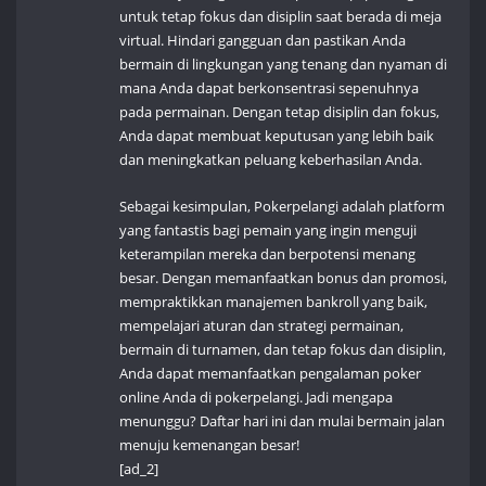
untuk tetap fokus dan disiplin saat berada di meja
virtual. Hindari gangguan dan pastikan Anda
bermain di lingkungan yang tenang dan nyaman di
mana Anda dapat berkonsentrasi sepenuhnya
pada permainan. Dengan tetap disiplin dan fokus,
Anda dapat membuat keputusan yang lebih baik
dan meningkatkan peluang keberhasilan Anda.
Sebagai kesimpulan, Pokerpelangi adalah platform
yang fantastis bagi pemain yang ingin menguji
keterampilan mereka dan berpotensi menang
besar. Dengan memanfaatkan bonus dan promosi,
mempraktikkan manajemen bankroll yang baik,
mempelajari aturan dan strategi permainan,
bermain di turnamen, dan tetap fokus dan disiplin,
Anda dapat memanfaatkan pengalaman poker
online Anda di pokerpelangi. Jadi mengapa
menunggu? Daftar hari ini dan mulai bermain jalan
menuju kemenangan besar!
[ad_2]