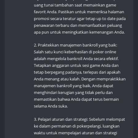
uang tunai tambahan saat memainkan game
favorit Anda. Pastikan untuk memeriksa halaman
promosi secara teratur agar tetap up to date pada
penawaran terbaru dan memanfaatkan peluang
apa pun untuk meningkatkan kemenangan Anda.
2. Praktekkan manajemen bankroll yang baik:
Salah satu kunci keberhasilan di poker online
adalah mengelola bankroll Anda secara efektif.
Tetapkan anggaran untuk sesi game Anda dan
tetap berpegang padanya, terlepas dari apakah
Anda menang atau kalah. Dengan mempraktikkan
manajemen bankroll yang baik, Anda dapat
menghindari kerugian yang tidak perlu dan
memastikan bahwa Anda dapat terus bermain
selama Anda suka.
3. Pelajari aturan dan strategi: Sebelum melompat
ke dalam permainan di pokerpelangi, luangkan
waktu untuk mempelajari aturan dan strategi