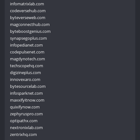
infomatrixlab.com
codeversehub.com
byteverseweb.com
magconnecthub.com
byteboostgenius.com
synapsegoplus.com
infopedianet.com
codepulsenet.com
magdynotech.com
techscopehq.com
digizineplus.com
innovexaro.com
bytesourcelab.com
infosparknet.com
maxxifyitnow.com
quixifynow.com
zephyruspro.com
optipathx.com
nextronixlab.com
zentrixhq.com