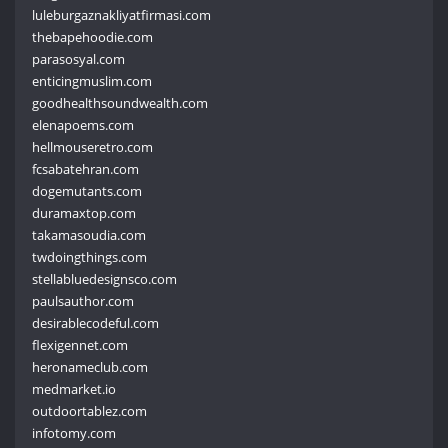
luleburgaznakliyatfirmasi.com
thebapehoodie.com
parasosyal.com
enticingmuslim.com
goodhealthsoundwealth.com
elenapoems.com
hellmouseretro.com
fcsabatehran.com
dogemutants.com
duramaxtop.com
takamasoudia.com
twdoingthings.com
stellabluedesignsco.com
paulsauthor.com
desirablecodeful.com
flexigennet.com
heronameclub.com
medmarket.io
outdoortablez.com
infotomy.com