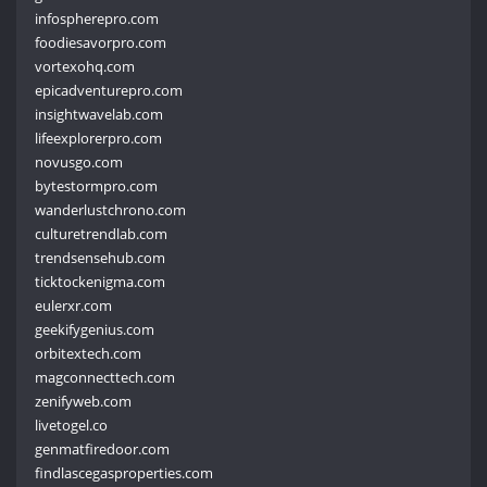
infospherepro.com
foodiesavorpro.com
vortexohq.com
epicadventurepro.com
insightwavelab.com
lifeexplorerpro.com
novusgo.com
bytestormpro.com
wanderlustchrono.com
culturetrendlab.com
trendsensehub.com
ticktockenigma.com
eulerxr.com
geekifygenius.com
orbitextech.com
magconnecttech.com
zenifyweb.com
livetogel.co
genmatfiredoor.com
findlascegasproperties.com