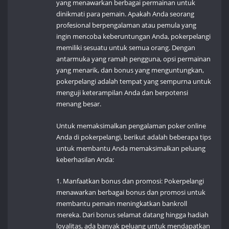
yang menawarkan berbagai permainan untuk
dinikmati para pemain. Apakah Anda seorang
profesional berpengalaman atau pemula yang
ingin mencoba keberuntungan Anda, pokerpelangi
memiliki sesuatu untuk semua orang. Dengan
antarmuka yang ramah pengguna, opsi permainan
yang menarik, dan bonus yang menguntungkan,
pokerpelangi adalah tempat yang sempurna untuk
menguji keterampilan Anda dan berpotensi
menang besar.
Untuk memaksimalkan pengalaman poker online
Anda di pokerpelangi, berikut adalah beberapa tips
untuk membantu Anda memaksimalkan peluang
keberhasilan Anda:
1. Manfaatkan bonus dan promosi: Pokerpelangi
menawarkan berbagai bonus dan promosi untuk
membantu pemain meningkatkan bankroll
mereka. Dari bonus selamat datang hingga hadiah
loyalitas, ada banyak peluang untuk mendapatkan