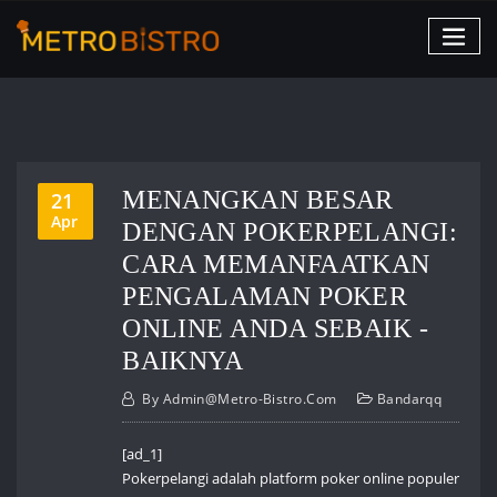
Skip
to
content
MENANGKAN BESAR
21
Apr
DENGAN POKERPELANGI:
CARA MEMANFAATKAN
PENGALAMAN POKER
ONLINE ANDA SEBAIK -
BAIKNYA
By
Admin@metro-Bistro.com
Bandarqq
[ad_1]
Pokerpelangi adalah platform poker online populer