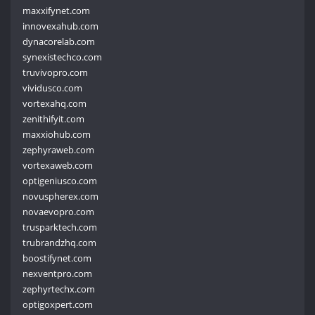
maxxifynet.com
innovexahub.com
dynacorelab.com
synexistechco.com
truvivopro.com
vividusco.com
vortexahq.com
zenithifyit.com
maxxiohub.com
zephyraweb.com
vortexaweb.com
optigeniusco.com
novuspherex.com
novaevopro.com
trusparktech.com
trubrandzhq.com
boostifynet.com
nexventpro.com
zephyrtechx.com
optigoxpert.com