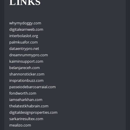
LINKS
whymydoggy.com
digitalearnweb.com
interbolaslot.org
palmkuafor.com
dataentrypro.net
dreamrummypro.com
kaiminsupport.com
belanjareceh.com
shannonsticker.com
insprationbuzz.com
passeiodebarcoarraial.com
fondworth.com
iamseharkhan.com
thelatestkhabrain.com
digitaldesignproperties.com
sarkariresultex.com
mealizo.com