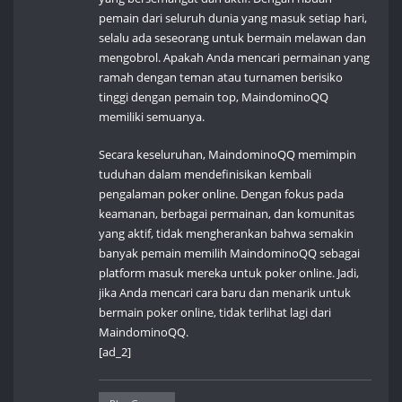
pemain dari seluruh dunia yang masuk setiap hari,
selalu ada seseorang untuk bermain melawan dan
mengobrol. Apakah Anda mencari permainan yang
ramah dengan teman atau turnamen berisiko
tinggi dengan pemain top, MaindominoQQ
memiliki semuanya.
Secara keseluruhan, MaindominoQQ memimpin
tuduhan dalam mendefinisikan kembali
pengalaman poker online. Dengan fokus pada
keamanan, berbagai permainan, dan komunitas
yang aktif, tidak mengherankan bahwa semakin
banyak pemain memilih MaindominoQQ sebagai
platform masuk mereka untuk poker online. Jadi,
jika Anda mencari cara baru dan menarik untuk
bermain poker online, tidak terlihat lagi dari
MaindominoQQ.
[ad_2]