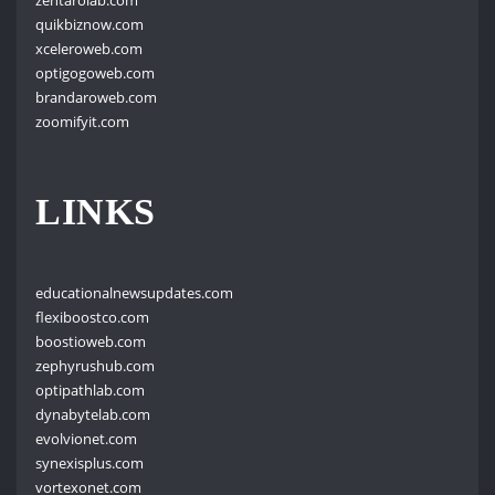
zentarolab.com
quikbiznow.com
xceleroweb.com
optigogoweb.com
brandaroweb.com
zoomifyit.com
LINKS
educationalnewsupdates.com
flexiboostco.com
boostioweb.com
zephyrushub.com
optipathlab.com
dynabytelab.com
evolvionet.com
synexisplus.com
vortexonet.com