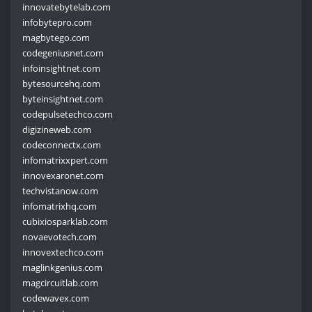
innovatebytelab.com
infobytepro.com
magbytego.com
codegeniusnet.com
infoinsightnet.com
bytesourcehq.com
byteinsightnet.com
codepulsetechco.com
digizineweb.com
codeconnectx.com
infomatrixxpert.com
innovexaronet.com
techvistanow.com
infomatrixhq.com
cubixiosparklab.com
novaevotech.com
innovextechco.com
maglinkgenius.com
magcircuitlab.com
codewavex.com