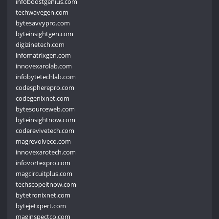
infoboostgenius.com
techwavegen.com
bytesavvypro.com
byteinsightgen.com
digizinetech.com
infomatrixgen.com
innovexarolab.com
infobytetechlab.com
codespherepro.com
codegenixnet.com
bytesourceweb.com
byteinsightnow.com
coderevivetech.com
magrevolveco.com
innovexarotech.com
infovortexpro.com
magcircuitplus.com
techscopeitnow.com
bytetronixnet.com
bytejetxpert.com
maginspectco.com