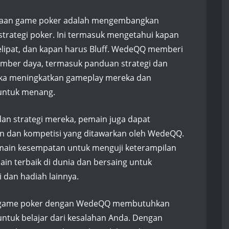
uasaan game poker adalah mengembangkan
trategi poker. Ini termasuk mengetahui kapan
elipat, dan kapan harus Bluff. WedeQQ memberi
umber daya, termasuk panduan strategi dan
eka meningkatkan gameplay mereka dan
untuk menang.
an strategi mereka, pemain juga dapat
 dan kompetisi yang ditawarkan oleh WedeQQ.
main kesempatan untuk menguji keterampilan
n terbaik di dunia dan bersaing untuk
 dan hadiah lainnya.
ni game poker dengan WedeQQ membutuhkan
untuk belajar dari kesalahan Anda. Dengan