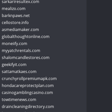
sarkariresultex.com
mealizo.com
barknpaws.net
cellostore.info
asmediamaker.com
globalthoughtonline.com
moneiify.com
myyatchrentals.com
shalomcandlestores.com
geekifyit.com
sattamatkaes.com
crunchyrollpremiumapk.com
hondacareprotectplan.com
casinogamblingcasino.com
towtimenews.com
draincleaningdirectory.com