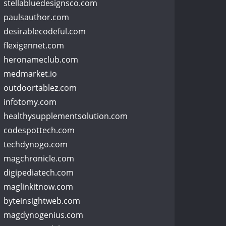
stellabluedesignsco.com
paulsauthor.com
desirablecodeful.com
flexigennet.com
heronameclub.com
medmarket.io
outdoortablez.com
infotomy.com
healthysupplementsolution.com
codespottech.com
techdynogo.com
magchronicle.com
digipediatech.com
maglinkitnow.com
byteinsightweb.com
magdynogenius.com