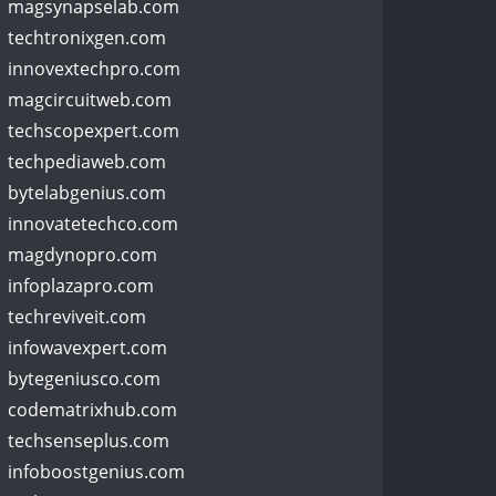
magsynapselab.com
techtronixgen.com
innovextechpro.com
magcircuitweb.com
techscopexpert.com
techpediaweb.com
bytelabgenius.com
innovatetechco.com
magdynopro.com
infoplazapro.com
techreviveit.com
infowavexpert.com
bytegeniusco.com
codematrixhub.com
techsenseplus.com
infoboostgenius.com