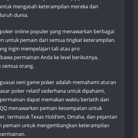
 untuk mengasah keterampilan mereka dan
luruh dunia.
poker online populer yang menawarkan berbagai
untuk pemain dari semua tingkat keterampilan.
g ingin mempelajari tali atau pro
awa permainan Anda ke level berikutnya,
k semua orang.
enguasai seni game poker adalah memahami aturan
sar poker relatif sederhana untuk dipahami,
 permainan dapat memakan waktu berlatih dan
deQQ menawarkan pemain kesempatan untuk
er, termasuk Texas Hold’em, Omaha, dan pejantan
an pemain untuk mengembangkan keterampilan
permainan.