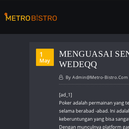
Skip
to
content
MENGUASAI SE
1
May
WEDEQQ
By
Admin@metro-Bistro.com
[ad_1]
Poker adalah permainan yang tel
selama berabad -abad. Ini adala
keberuntungan yang bisa sanga
Dengan munculnya platform ga