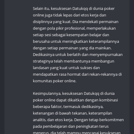
Selain itu, kesuksesan Datukqq di dunia poker
online juga tidak lepas dari etos kerja dan
disiplinnya yang kuat. Dia mendekati permainan
dengan pola pikir profesional, memperlakukan
setiap sesi sebagai kesempatan belajar dan
berusaha untuk meningkatkan keterampilannya
dengan setiap permainan yang dia mainkan.
Dedikasinya untuk berlatih dan menyempurnakan
strateginya telah membantunya membangun
landasan yang kuat untuk sukses dan
mendapatkan rasa hormat dari rekan-rekannya di
komunitas poker online.
Kesimpulannya, kesuksesan Datukqq di dunia
poker online dapat dikaitkan dengan kombinasi
beberapa faktor, termasuk dedikasinya,
ketenangan di bawah tekanan, keterampilan
analitis, dan etos kerja. Dengan tetap berkomitmen
pada pembelajaran dan peningkatan terus
menerus, dia telah mampu mencapai kesuksesan