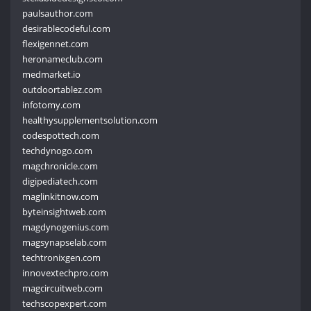
paulsauthor.com
desirablecodeful.com
flexigennet.com
heronameclub.com
medmarket.io
outdoortablez.com
infotomy.com
healthysupplementsolution.com
codespottech.com
techdynogo.com
magchronicle.com
digipediatech.com
maglinkitnow.com
byteinsightweb.com
magdynogenius.com
magsynapselab.com
techtronixgen.com
innovextechpro.com
magcircuitweb.com
techscopexpert.com