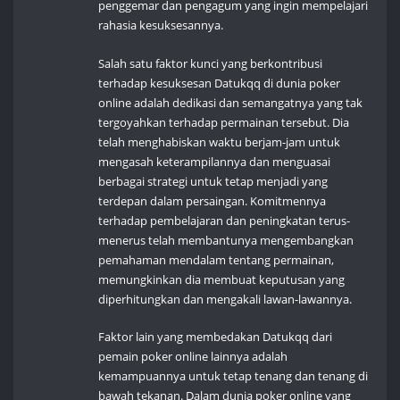
penggemar dan pengagum yang ingin mempelajari
rahasia kesuksesannya.
Salah satu faktor kunci yang berkontribusi
terhadap kesuksesan Datukqq di dunia poker
online adalah dedikasi dan semangatnya yang tak
tergoyahkan terhadap permainan tersebut. Dia
telah menghabiskan waktu berjam-jam untuk
mengasah keterampilannya dan menguasai
berbagai strategi untuk tetap menjadi yang
terdepan dalam persaingan. Komitmennya
terhadap pembelajaran dan peningkatan terus-
menerus telah membantunya mengembangkan
pemahaman mendalam tentang permainan,
memungkinkan dia membuat keputusan yang
diperhitungkan dan mengakali lawan-lawannya.
Faktor lain yang membedakan Datukqq dari
pemain poker online lainnya adalah
kemampuannya untuk tetap tenang dan tenang di
bawah tekanan. Dalam dunia poker online yang