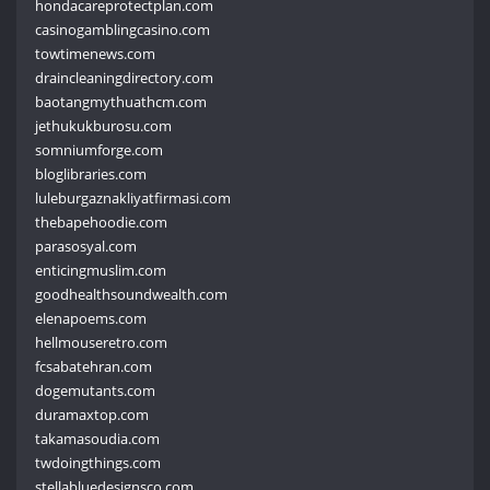
hondacareprotectplan.com
casinogamblingcasino.com
towtimenews.com
draincleaningdirectory.com
baotangmythuathcm.com
jethukukburosu.com
somniumforge.com
bloglibraries.com
luleburgaznakliyatfirmasi.com
thebapehoodie.com
parasosyal.com
enticingmuslim.com
goodhealthsoundwealth.com
elenapoems.com
hellmouseretro.com
fcsabatehran.com
dogemutants.com
duramaxtop.com
takamasoudia.com
twdoingthings.com
stellabluedesignsco.com