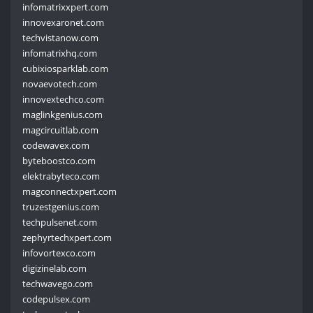
infomatrixxpert.com
innovexaronet.com
techvistanow.com
infomatrixhq.com
cubixiosparklab.com
novaevotech.com
innovextechco.com
maglinkgenius.com
magcircuitlab.com
codewavex.com
byteboostco.com
elektrabyteco.com
magconnectxpert.com
truzestgenius.com
techpulsenet.com
zephyrtechxpert.com
infovortexco.com
digizinelab.com
techwavego.com
codepulsex.com