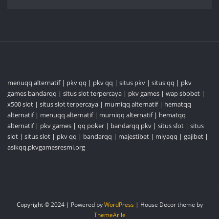
menuqq alternatif
|
pkv qq
|
pkv qq
|
situs pkv
|
situs qq
|
pkv
games bandarqq
|
situs slot terpercaya
|
pkv games
|
wap sbobet
|
x500 slot
|
situs slot terpercaya
|
murniqq alternatif
|
hematqq
alternatif
|
menuqq alternatif
|
murniqq alternatif
|
hematqq
alternatif
|
pkv games
|
qq poker
|
bandarqq pkv
|
situs slot
|
situs
slot
|
situs slot
|
pkv qq
|
bandarqq
|
majestibet
|
miyaqq
|
gajibet
|
asikqq.pkvgamesresmi.org
Copyright © 2024 | Powered by
WordPress
|
House Decor theme by
ThemeArile