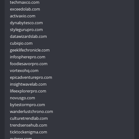
techmaxco.com
exceedolab.com
activaxio.com
dynabytesco.com
stylegurupro.com
datawizardslab.com
cubiqio.com
geeklifechronicle.com
infospherepro.com
foodiesavorpro.com
vortexohq.com
epicadventurepro.com
insightwavelab.com
lifeexplorerpro.com
novusgo.com
bytestormpro.com
wanderlustchrono.com
culturetrendlab.com
trendsensehub.com
ticktockenigma.com
eulerxr.com