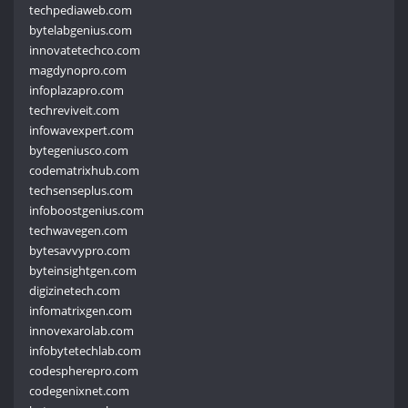
techpediaweb.com
bytelabgenius.com
innovatetechco.com
magdynopro.com
infoplazapro.com
techreviveit.com
infowavexpert.com
bytegeniusco.com
codematrixhub.com
techsenseplus.com
infoboostgenius.com
techwavegen.com
bytesavvypro.com
byteinsightgen.com
digizinetech.com
infomatrixgen.com
innovexarolab.com
infobytetechlab.com
codespherepro.com
codegenixnet.com