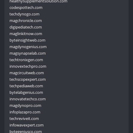
healthysupplementsolution.com
codespottech.com
techdynogo.com
magchronicle.com
digipediatech.com
maglinkitnow.com
byteinsightweb.com
magdynogenius.com
magsynapselab.com
techtronixgen.com
innovextechpro.com
magcircuitweb.com
techscopexpert.com
techpediaweb.com
bytelabgenius.com
innovatetechco.com
magdynopro.com
infoplazapro.com
techreviveit.com
infowavexpert.com
bytegeniusco.com