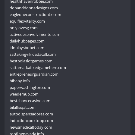
healthhavenrobbie.com
donanddonnadesigns.com
eagleoneconstructiontx.com
equiflexvitality.com
onlylovesg.com
activedesenvolvimento.com
dailyhubpages.com
idnplaysbobet.com
sattakingvikidadacall.com
bestbolaslotgames.com
sattamatkafixedgamehere.com
entrepreneurguardian.com
hibaby.info
paperwashington.com
weedemup.com
bestchancecasino.com
bilalliaqat.com
autodispensadores.com
inductioncooktopp.com
newsmedicaltoday.com
roofingnevada.info