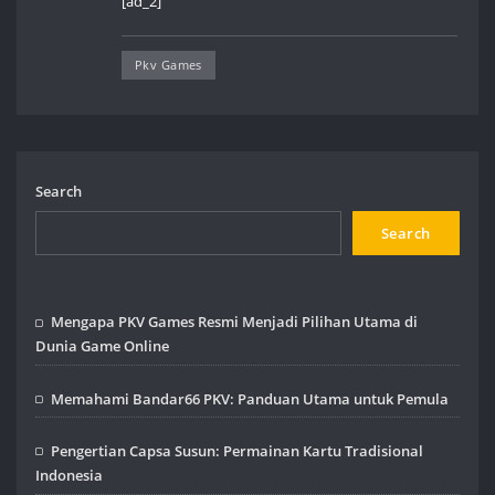
[ad_2]
Pkv Games
Search
Search
Mengapa PKV Games Resmi Menjadi Pilihan Utama di
Dunia Game Online
Memahami Bandar66 PKV: Panduan Utama untuk Pemula
Pengertian Capsa Susun: Permainan Kartu Tradisional
Indonesia