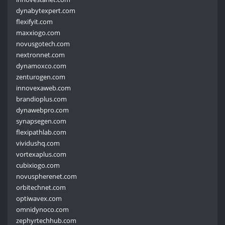
dynabytexpert.com
flexifyit.com
maxxiogo.com
novusgotech.com
nextronnet.com
dynamoxco.com
zenturogen.com
innovexaweb.com
brandioplus.com
dynawebpro.com
synapsegen.com
flexipathlab.com
vividushq.com
vortexaplus.com
cubixiogo.com
novuspherenet.com
orbitechnet.com
optiwavex.com
omnidynoco.com
zephyrtechhub.com