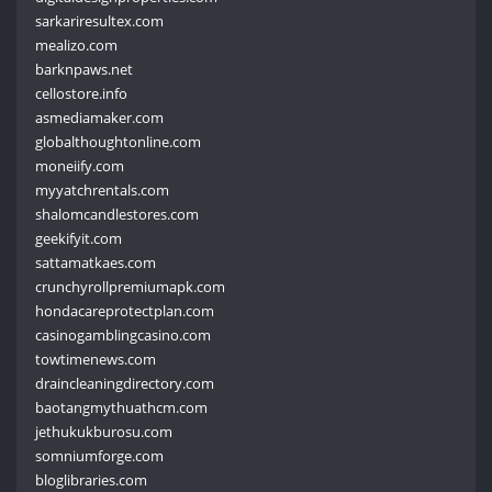
sarkariresultex.com
mealizo.com
barknpaws.net
cellostore.info
asmediamaker.com
globalthoughtonline.com
moneiify.com
myyatchrentals.com
shalomcandlestores.com
geekifyit.com
sattamatkaes.com
crunchyrollpremiumapk.com
hondacareprotectplan.com
casinogamblingcasino.com
towtimenews.com
draincleaningdirectory.com
baotangmythuathcm.com
jethukukburosu.com
somniumforge.com
bloglibraries.com