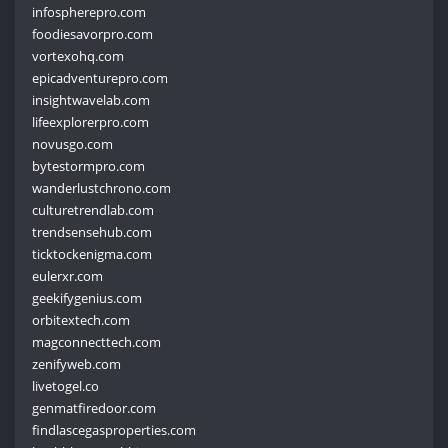
infospherepro.com
foodiesavorpro.com
vortexohq.com
epicadventurepro.com
insightwavelab.com
lifeexplorerpro.com
novusgo.com
bytestormpro.com
wanderlustchrono.com
culturetrendlab.com
trendsensehub.com
ticktockenigma.com
eulerxr.com
geekifygenius.com
orbitextech.com
magconnecttech.com
zenifyweb.com
livetogel.co
genmatfiredoor.com
findlascegasproperties.com