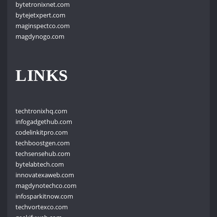
bytetronixnet.com
bytejetxpert.com
maginspectco.com
magdynogo.com
LINKS
techtronixhq.com
infogadgethub.com
codelinkitpro.com
techboostgen.com
techsensehub.com
bytelabtech.com
innovatexaweb.com
magdynotechco.com
infosparkitnow.com
techvortexco.com