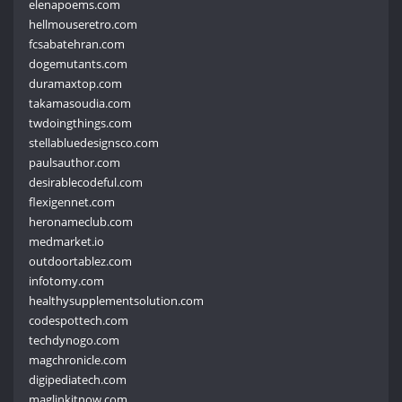
elenapoems.com
hellmouseretro.com
fcsabatehran.com
dogemutants.com
duramaxtop.com
takamasoudia.com
twdoingthings.com
stellabluedesignsco.com
paulsauthor.com
desirablecodeful.com
flexigennet.com
heronameclub.com
medmarket.io
outdoortablez.com
infotomy.com
healthysupplementsolution.com
codespottech.com
techdynogo.com
magchronicle.com
digipediatech.com
maglinkitnow.com