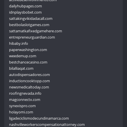
dailyhubpages.com
idnplaysbobet.com
sattakingvikidadacall.com
bestbolaslotgames.com
sattamatkafixedgamehere.com
entrepreneurguardian.com
hibaby.info
paperwashington.com
weedemup.com
bestchancecasino.com
bilalliaqat.com
autodispensadores.com
inductioncooktopp.com
newsmedicaltoday.com
roofingnevada.info
magconnectx.com
synexispro.com
holayomi.com
ligadeciclismodecundinamarca.com
nashvilleworkerscompensationattorney.com