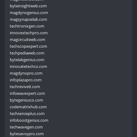
byteinsightweb.com
magdynogenius.com
magsynapselab.com
techtronixgen.com
innovextechpro.com
magcircuitweb.com
techscopexpert.com
techpediaweb.com
bytelabgenius.com
innovatetechco.com
magdynopro.com
infoplazapro.com
techreviveit.com
infowavexpert.com
bytegeniusco.com
codematrixhub.com
techsenseplus.com
infoboostgenius.com
techwavegen.com
bytesavvypro.com