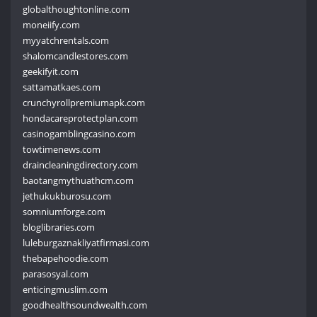
globalthoughtonline.com
moneiify.com
myyatchrentals.com
shalomcandlestores.com
geekifyit.com
sattamatkaes.com
crunchyrollpremiumapk.com
hondacareprotectplan.com
casinogamblingcasino.com
towtimenews.com
draincleaningdirectory.com
baotangmythuathcm.com
jethukukburosu.com
somniumforge.com
bloglibraries.com
luleburgaznakliyatfirmasi.com
thebapehoodie.com
parasosyal.com
enticingmuslim.com
goodhealthsoundwealth.com