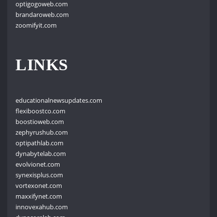
optigogoweb.com
brandaroweb.com
zoomifyit.com
LINKS
educationalnewsupdates.com
flexiboostco.com
boostioweb.com
zephyrushub.com
optipathlab.com
dynabytelab.com
evolvionet.com
synexisplus.com
vortexonet.com
maxxifynet.com
innovexahub.com