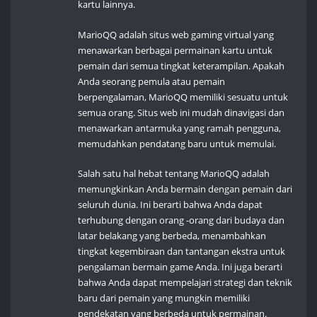
kartu lainnya.
MarioQQ adalah situs web gaming virtual yang
menawarkan berbagai permainan kartu untuk
pemain dari semua tingkat keterampilan. Apakah
Anda seorang pemula atau pemain
berpengalaman, MarioQQ memiliki sesuatu untuk
semua orang. Situs web ini mudah dinavigasi dan
menawarkan antarmuka yang ramah pengguna,
memudahkan pendatang baru untuk memulai.
Salah satu hal hebat tentang MarioQQ adalah
memungkinkan Anda bermain dengan pemain dari
seluruh dunia. Ini berarti bahwa Anda dapat
terhubung dengan orang -orang dari budaya dan
latar belakang yang berbeda, menambahkan
tingkat kegembiraan dan tantangan ekstra untuk
pengalaman bermain game Anda. Ini juga berarti
bahwa Anda dapat mempelajari strategi dan teknik
baru dari pemain yang mungkin memiliki
pendekatan yang berbeda untuk permainan.