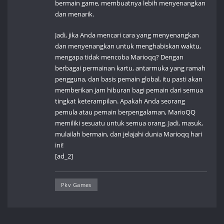
bermain game, membuatnya lebih menyenangkan
dan menarik.
Jadi, jika Anda mencari cara yang menyenangkan
dan menyenangkan untuk menghabiskan waktu,
mengapa tidak mencoba Marioqq? Dengan
berbagai permainan kartu, antarmuka yang ramah
pengguna, dan basis pemain global, itu pasti akan
memberikan jam hiburan bagi pemain dari semua
tingkat keterampilan. Apakah Anda seorang
pemula atau pemain berpengalaman, MarioQQ
memiliki sesuatu untuk semua orang. Jadi, masuk,
mulailah bermain, dan jelajahi dunia Marioqq hari
ini!
[ad_2]
Pkv Games