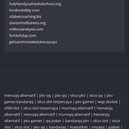
holyfamilycathedralschool.org
londonkiddy.com
ufabetcoaching.biz
davismindfulness.org
millionairebyte.com
fortechday.com
getcaminorealestateusa.xyz
menuqq alternatif
|
pkv qq
|
pkv qq
|
situs pkv
|
situs qq
|
pkv
games bandarqq
|
situs slot terpercaya
|
pkv games
|
wap sbobet
|
x500 slot
|
situs slot terpercaya
|
murniqq alternatif
|
hematqq
alternatif
|
menuqq alternatif
|
murniqq alternatif
|
hematqq
alternatif
|
pkv games
|
qq poker
|
bandarqq pkv
|
situs slot
|
situs
slot
|
situs slot
|
pkv qq
|
bandarqq
|
majestibet
|
miyaqq
|
gajibet
|