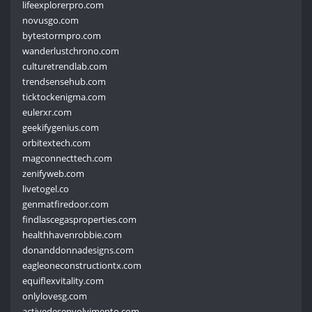
lifeexplorerpro.com
novusgo.com
bytestormpro.com
wanderlustchrono.com
culturetrendlab.com
trendsensehub.com
ticktockenigma.com
eulerxr.com
geekifygenius.com
orbitextech.com
magconnecttech.com
zenifyweb.com
livetogel.co
genmatfiredoor.com
findlascegasproperties.com
healthhavenrobbie.com
donanddonnadesigns.com
eagleoneconstructiontx.com
equiflexvitality.com
onlylovesg.com
activedesenvolvimento.com