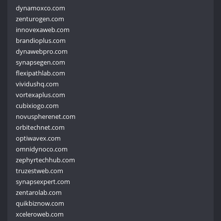
dynamoxco.com
zenturogen.com
innovexaweb.com
brandioplus.com
dynawebpro.com
synapsegen.com
flexipathlab.com
vividushq.com
vortexaplus.com
cubixiogo.com
novuspherenet.com
orbitechnet.com
optiwavex.com
omnidynoco.com
zephyrtechhub.com
truzestweb.com
synapsexpert.com
zentarolab.com
quikbiznow.com
xceleroweb.com