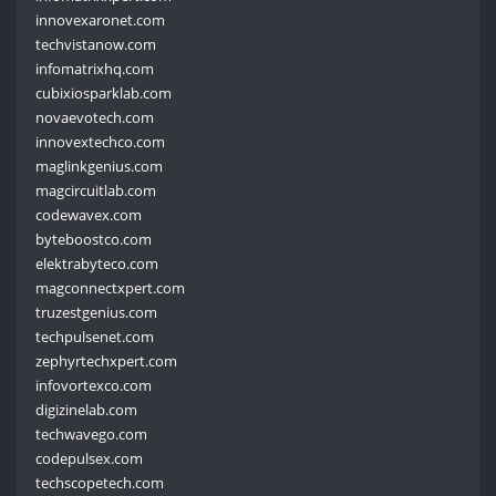
innovexaronet.com
techvistanow.com
infomatrixhq.com
cubixiosparklab.com
novaevotech.com
innovextechco.com
maglinkgenius.com
magcircuitlab.com
codewavex.com
byteboostco.com
elektrabyteco.com
magconnectxpert.com
truzestgenius.com
techpulsenet.com
zephyrtechxpert.com
infovortexco.com
digizinelab.com
techwavego.com
codepulsex.com
techscopetech.com