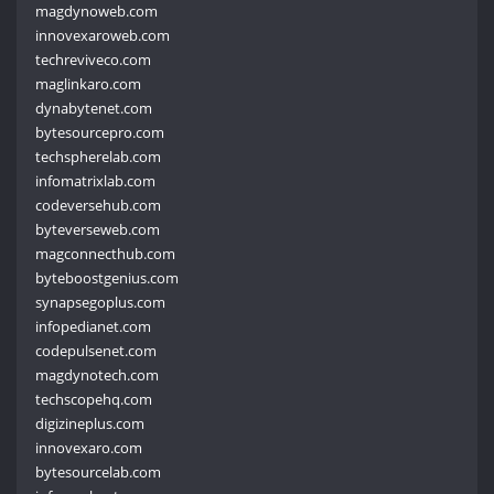
magdynoweb.com
innovexaroweb.com
techreviveco.com
maglinkaro.com
dynabytenet.com
bytesourcepro.com
techspherelab.com
infomatrixlab.com
codeversehub.com
byteverseweb.com
magconnecthub.com
byteboostgenius.com
synapsegoplus.com
infopedianet.com
codepulsenet.com
magdynotech.com
techscopehq.com
digizineplus.com
innovexaro.com
bytesourcelab.com