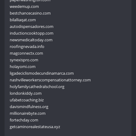
weedemup.com
bestchancecasino.com
bilalliaqat.com
autodispensadores.com
inductioncooktopp.com
newsmedicaltoday.com
roofingnevada.info
magconnectx.com
synexispro.com
holayomi.com
ligadeciclismodecundinamarca.com
nashvilleworkerscompensationattorney.com
holyfamilycathedralschool.org
londonkiddy.com
ufabetcoaching.biz
davismindfulness.org
millionairebyte.com
fortechday.com
getcaminorealestateusa.xyz