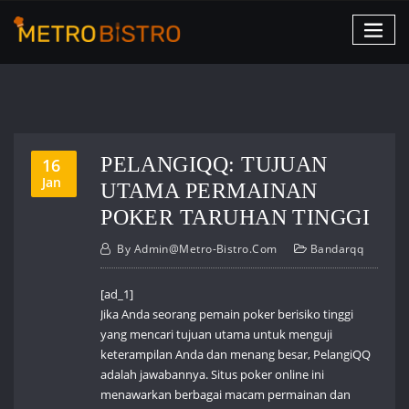
Skip
to
content
PELANGIQQ: TUJUAN
16
Jan
UTAMA PERMAINAN
POKER TARUHAN TINGGI
By
Admin@metro-Bistro.com
Bandarqq
[ad_1]
Jika Anda seorang pemain poker berisiko tinggi
yang mencari tujuan utama untuk menguji
keterampilan Anda dan menang besar, PelangiQQ
adalah jawabannya. Situs poker online ini
menawarkan berbagai macam permainan dan