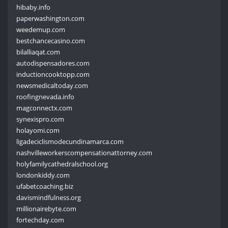
hibaby.info
paperwashington.com
weedemup.com
bestchancecasino.com
bilalliaqat.com
autodispensadores.com
inductioncooktopp.com
newsmedicaltoday.com
roofingnevada.info
magconnectx.com
synexispro.com
holayomi.com
ligadeciclismodecundinamarca.com
nashvilleworkerscompensationattorney.com
holyfamilycathedralschool.org
londonkiddy.com
ufabetcoaching.biz
davismindfulness.org
millionairebyte.com
fortechday.com