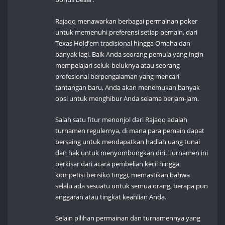
Rajaqq menawarkan berbagai permainan poker
untuk memenuhi preferensi setiap pemain, dari
Texas Hold’em tradisional hingga Omaha dan
banyak lagi. Baik Anda seorang pemula yang ingin
mempelajari seluk-beluknya atau seorang
profesional berpengalaman yang mencari
tantangan baru, Anda akan menemukan banyak
opsi untuk menghibur Anda selama berjam-jam.
Salah satu fitur menonjol dari Rajaqq adalah
turnamen regulernya, di mana para pemain dapat
bersaing untuk mendapatkan hadiah uang tunai
dan hak untuk menyombongkan diri. Turnamen ini
berkisar dari acara pembelian kecil hingga
kompetisi berisiko tinggi, memastikan bahwa
selalu ada sesuatu untuk semua orang, berapa pun
anggaran atau tingkat keahlian Anda.
Selain pilihan permainan dan turnamennya yang