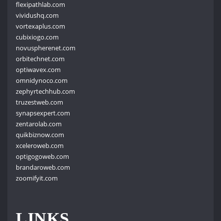
flexipathlab.com
vividushq.com
vortexaplus.com
cubixiogo.com
novuspherenet.com
orbitechnet.com
optiwavex.com
omnidynoco.com
zephyrtechhub.com
truzestweb.com
synapsexpert.com
zentarolab.com
quikbiznow.com
xceleroweb.com
optigogoweb.com
brandaroweb.com
zoomifyit.com
LINKS