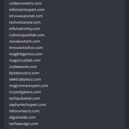
codeconnectx.com
infomatrixxpert.com
innovexaronet.com
techvistanow.com
infomatrixhq.com
cubixiosparklab.com
novaevotech.com
innovextechco.com
maglinkgenius.com
magcircuitlab.com
codewavex.com
byteboostco.com
elektrabyteco.com
magconnectxpert.com
truzestgenius.com
techpulsenet.com
zephyrtechxpert.com
infovortexco.com
digizinelab.com
techwavego.com