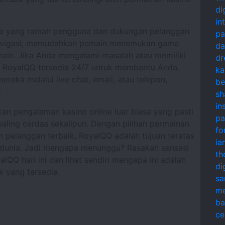
di
in
ka yang ramah pengguna dan dukungan pelanggan
pa
inavigasi, memudahkan pemain menemukan game
da
main. Jika Anda mengalami masalah atau memiliki
d
i RoyalQQ tersedia 24/7 untuk membantu Anda.
ka
eka melalui live chat, email, atau telepon,
be
.
sh
in
n pengalaman kasino online luar biasa yang pasti
pa
ling cerdas sekalipun. Dengan pilihan permainan
fo
n pelanggan terbaik, RoyalQQ adalah tujuan teratas
ia
h dunia. Jadi mengapa menunggu? Rasakan sensasi
th
lQQ hari ini dan lihat sendiri mengapa ini adalah
di
k yang tersedia.
sa
me
ba
ce