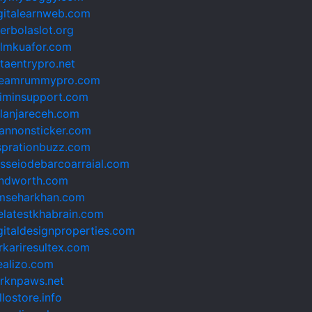
gitalearnweb.com
terbolaslot.org
lmkuafor.com
taentrypro.net
reamrummypro.com
iminsupport.com
lanjareceh.com
annonsticker.com
sprationbuzz.com
sseiodebarcoarraial.com
ndworth.com
mseharkhan.com
elatestkhabrain.com
gitaldesignproperties.com
rkariresultex.com
alizo.com
rknpaws.net
llostore.info