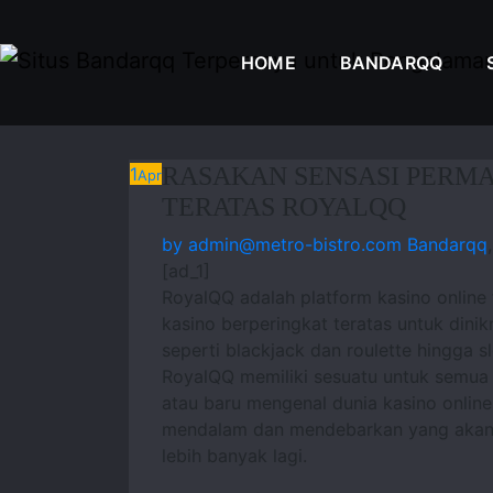
Skip
to
HOME
BANDARQQ
content
RASAKAN SENSASI PERMA
1
Apr
TERATAS ROYALQQ
by
admin@metro-bistro.com
Bandarqq
[ad_1]
RoyalQQ adalah platform kasino onli
kasino berperingkat teratas untuk dini
seperti blackjack dan roulette hingga 
RoyalQQ memiliki sesuatu untuk semua
atau baru mengenal dunia kasino onli
mendalam dan mendebarkan yang akan
lebih banyak lagi.