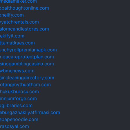
mediamaker.com
obalthoughtonline.com
neiify.com
yatchrentals.com
alomcandlestores.com
ekifyit.com
ttamatkaes.com
unchyrollpremiumapk.com
ndacareprotectplan.com
sinogamblingcasino.com
wtimenews.com
aincleaningdirectory.com
otangmythuathcm.com
thukukburosu.com
mniumforge.com
oglibraries.com
leburgaznakliyatfirmasi.com
ebapehoodie.com
rasosyal.com