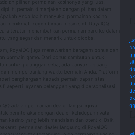
adalah pilihan permainan kasinonya yang luas.
dipilih, pemain dimanjakan dengan pilihan dalam
Apakah Anda lebih menyukai permainan kasino
L
atau menikmati kegembiraan mesin slot, RoyalQQ
secara teratur menambahkan permainan baru ke dalam
atu yang segar dan menarik untuk dicoba.
ju
ba
agam, RoyalQQ juga menawarkan beragam bonus dan
q
an bermain game. Dari bonus sambutan untuk
si
tan untuk pelanggan setia, ada banyak peluang
do
dan memperpanjang waktu bermain Anda. Platform
pk
emberi penghargaan kepada pemain papan atas
d
if, seperti layanan pelanggan yang dipersonalisasi
de
pk
q
oyalQQ adalah permainan dealer langsungnya.
L
uk berinteraksi dengan dealer kehidupan nyata
man kasino yang lebih mendalam dan otentik. Baik
 bakarat, permainan dealer langsung di RoyalQQ
w
nsasi yang tak tertandingi oleh permainan kasino