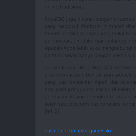
online tradisional.
RoyalQQ juga dikenal dengan antarmu
yang responsif. Platform ini mudah d
favorit mereka dan langsung mulai ber
pertanyaan, tim dukungan pelanggan d
Apakah Anda lebih suka menghubungi mer
bantuan selalu hanya dengan sekali klik
Secara keseluruhan, RoyalQQ menawarka
akan memuaskan bahkan para pemain pa
yang luas, bonus berlimpah, dan layana
bagi para penggemar kasino di seluru
permainan kasino peringkat teratas Roya
salah satu platform kasino online terbai
[ad_2]
casino
judi bola
pkv games
slot