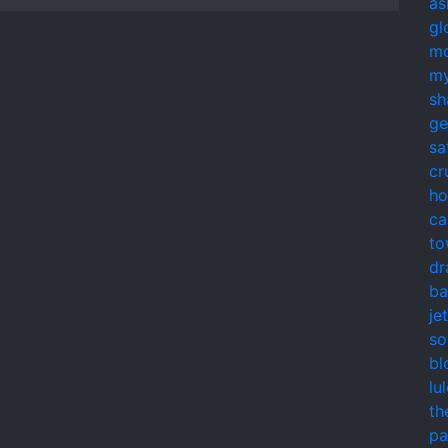
as
gl
mo
my
sh
ge
sa
cr
ho
ca
to
dr
ba
je
so
bl
lu
th
pa