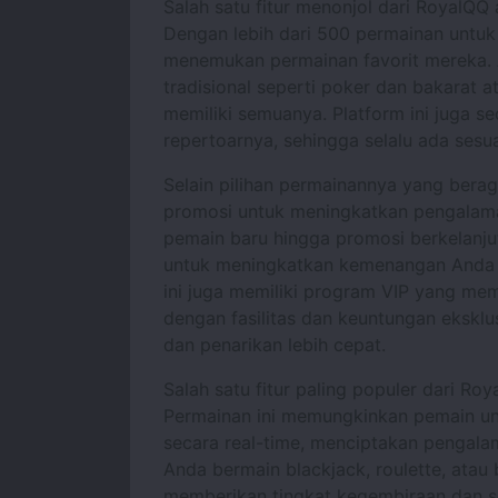
Salah satu fitur menonjol dari RoyalQQ 
Dengan lebih dari 500 permainan untuk 
menemukan permainan favorit mereka. 
tradisional seperti poker dan bakarat 
memiliki semuanya. Platform ini juga 
repertoarnya, sehingga selalu ada sesu
Selain pilihan permainannya yang ber
promosi untuk meningkatkan pengalam
pemain baru hingga promosi berkelanju
untuk meningkatkan kemenangan Anda 
ini juga memiliki program VIP yang m
dengan fasilitas dan keuntungan eksklus
dan penarikan lebih cepat.
Salah satu fitur paling populer dari R
Permainan ini memungkinkan pemain unt
secara real-time, menciptakan pengala
Anda bermain blackjack, roulette, atau
memberikan tingkat kegembiraan dan se