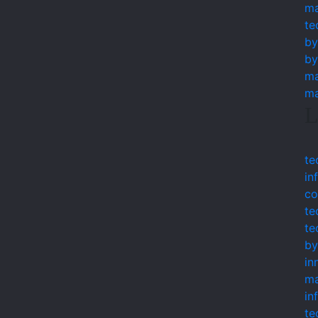
ma
te
by
by
ma
m
L
te
in
co
te
te
by
in
ma
in
te