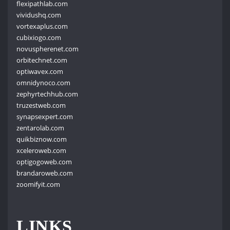
flexipathlab.com
vividushq.com
vortexaplus.com
cubixiogo.com
novuspherenet.com
orbitechnet.com
optiwavex.com
omnidynoco.com
zephyrtechhub.com
truzestweb.com
synapsexpert.com
zentarolab.com
quikbiznow.com
xceleroweb.com
optigogoweb.com
brandaroweb.com
zoomifyit.com
LINKS