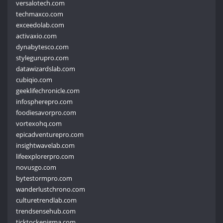
versalotech.com
techmaxco.com
exceedolab.com
activaxio.com
dynabytesco.com
stylegurupro.com
datawizardslab.com
cubiqio.com
geeklifechronicle.com
infospherepro.com
foodiesavorpro.com
vortexohq.com
epicadventurepro.com
insightwavelab.com
lifeexplorerpro.com
novusgo.com
bytestormpro.com
wanderlustchrono.com
culturetrendlab.com
trendsensehub.com
ticktockenigma.com