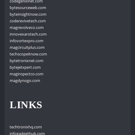
codegenixnet.com
bytesourceweb.com
byteinsightnow.com
coderevivetech.com
magrevolveco.com
innovexarotech.com
infovortexpro.com
magcircuitplus.com
techscopeitnow.com
bytetronixnet.com
bytejetxpert.com
maginspectco.com
magdynogo.com
LINKS
techtronixhq.com
infogadgethub.com