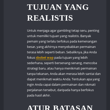
TUJUAN YANG
REALISTIS
Untuk menjaga agar gambling tetap seru, penting
untuk memiliki tujuan yang realistis. Banyak
pemain yang terlalu terfokus pada kemenangan
besar, yang akhirnya menyebabkan permainan
terasa lebih seperti beban. Sebaliknya, jika Anda
fokus
sbobet wap
pada tujuan yang lebih
sederhana, seperti bersenang-senang, mencoba
strategi baru, atau hanya menikmati permainan
tanpa tekanan, Anda akan merasa lebih santai dan
dapat menikmati waktu Anda. Tentukan apa yang
ingin Anda capai dalam permainan dan nikmati
perjalanan tersebut, daripada hanya berfokus
pada hasil akhir.
ATUR BATASAN