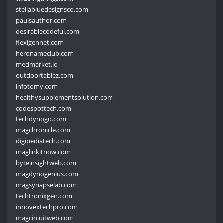
stellabluedesignsco.com
paulsauthor.com
desirablecodeful.com
flexigennet.com
heronameclub.com
medmarket.io
outdoortablez.com
infotomy.com
healthysupplementsolution.com
codespottech.com
techdynogo.com
magchronicle.com
digipediatech.com
maglinkitnow.com
byteinsightweb.com
magdynogenius.com
magsynapselab.com
techtronixgen.com
innovextechpro.com
magcircuitweb.com