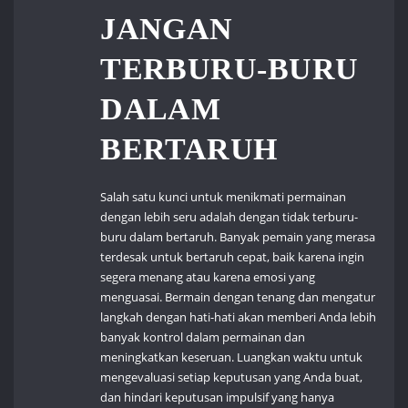
JANGAN
TERBURU-BURU
DALAM
BERTARUH
Salah satu kunci untuk menikmati permainan
dengan lebih seru adalah dengan tidak terburu-
buru dalam bertaruh. Banyak pemain yang merasa
terdesak untuk bertaruh cepat, baik karena ingin
segera menang atau karena emosi yang
menguasai. Bermain dengan tenang dan mengatur
langkah dengan hati-hati akan memberi Anda lebih
banyak kontrol dalam permainan dan
meningkatkan keseruan. Luangkan waktu untuk
mengevaluasi setiap keputusan yang Anda buat,
dan hindari keputusan impulsif yang hanya