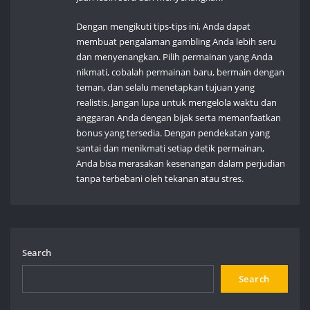
Dengan mengikuti tips-tips ini, Anda dapat
membuat pengalaman gambling Anda lebih seru
dan menyenangkan. Pilih permainan yang Anda
nikmati, cobalah permainan baru, bermain dengan
teman, dan selalu menetapkan tujuan yang
realistis. Jangan lupa untuk mengelola waktu dan
anggaran Anda dengan bijak serta memanfaatkan
bonus yang tersedia. Dengan pendekatan yang
santai dan menikmati setiap detik permainan,
Anda bisa merasakan kesenangan dalam perjudian
tanpa terbebani oleh tekanan atau stres.
Search
Search