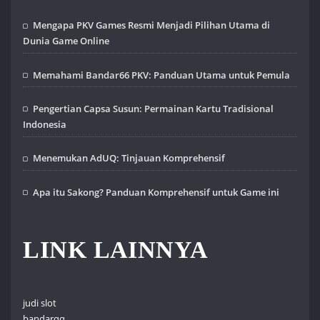
Mengapa PKV Games Resmi Menjadi Pilihan Utama di
Dunia Game Online
Memahami Bandar66 PKV: Panduan Utama untuk Pemula
Pengertian Capsa Susun: Permainan Kartu Tradisional
Indonesia
Menemukan AdUQ: Tinjauan Komprehensif
Apa itu Sakong? Panduan Komprehensif untuk Game ini
LINK LAINNYA
judi slot
bandarqq