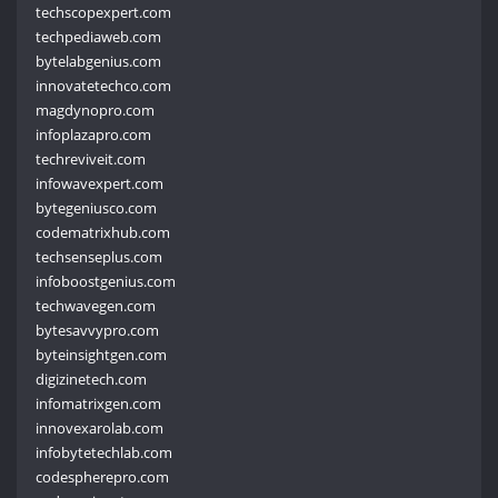
techscopexpert.com
techpediaweb.com
bytelabgenius.com
innovatetechco.com
magdynopro.com
infoplazapro.com
techreviveit.com
infowavexpert.com
bytegeniusco.com
codematrixhub.com
techsenseplus.com
infoboostgenius.com
techwavegen.com
bytesavvypro.com
byteinsightgen.com
digizinetech.com
infomatrixgen.com
innovexarolab.com
infobytetechlab.com
codespherepro.com