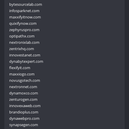
bytesourcelab.com
infosparknet.com
maxxifyitnow.com
quixifynow.com
zephyruspro.com
optipathx.com
nextronixlab.com
zentrixhq.com
innovestanet.com
dynabytexpert.com
flexifyit.com
maxxiogo.com
novusgotech.com
nextronnet.com
dynamoxco.com
zenturogen.com
innovexaweb.com
brandioplus.com
dynawebpro.com
synapsegen.com