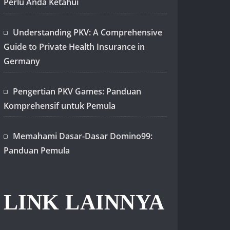
Perlu Anda Ketahui
Understanding PKV: A Comprehensive
Guide to Private Health Insurance in
Germany
Pengertian PKV Games: Panduan
Komprehensif untuk Pemula
Memahami Dasar-Dasar Domino99:
Panduan Pemula
LINK LAINNYA