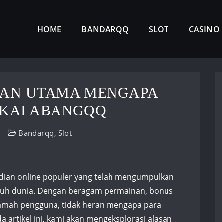
HOME
BANDARQQ
SLOT
CASINO
AN UTAMA MENGAPA
KAI ABANGQQ
Bandarqq
,
Slot
dian online populer yang telah mengumpulkan
luruh dunia. Dengan beragam permainan, bonus
amah pengguna, tidak heran mengapa para
artikel ini, kami akan mengeksplorasi alasan