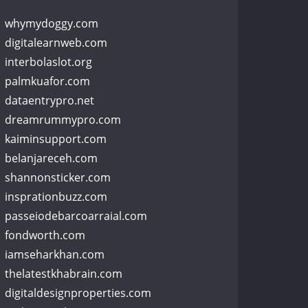
whymydoggy.com
digitalearnweb.com
interbolaslot.org
palmkuafor.com
dataentrypro.net
dreamrummypro.com
kaiminsupport.com
belanjareceh.com
shannonsticker.com
insprationbuzz.com
passeiodebarcoarraial.com
fondworth.com
iamseharkhan.com
thelatestkhabrain.com
digitaldesignproperties.com