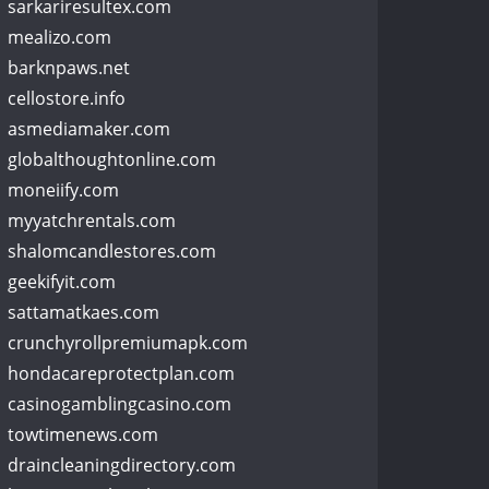
sarkariresultex.com
mealizo.com
barknpaws.net
cellostore.info
asmediamaker.com
globalthoughtonline.com
moneiify.com
myyatchrentals.com
shalomcandlestores.com
geekifyit.com
sattamatkaes.com
crunchyrollpremiumapk.com
hondacareprotectplan.com
casinogamblingcasino.com
towtimenews.com
draincleaningdirectory.com