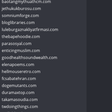
baotangmythuathcm.com
jethukukburosu.com
somniumforge.com
bloglibraries.com
luleburgaznakliyatfirmasi.com
thebapehoodie.com
parasosyal.com
enticingmuslim.com
goodhealthsoundwealth.com
elenapoems.com
hellmouseretro.com
fcsabatehran.com
dogemutants.com
duramaxtop.com
takamasoudia.com
twdoingthings.com