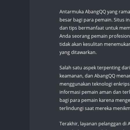
Antarmuka AbangQQ yang ramah
besar bagi para pemain. Situs in
dan tips bermanfaat untuk mem
Anda seorang pemain profesio
tidak akan kesulitan menemuka
yang ditawarkan.
Salah satu aspek terpenting dar
keamanan, dan AbangQQ menangan
menggunakan teknologi enkrips
informasi pemain aman dan terl
bagi para pemain karena menge
terlindungi saat mereka menikm
Terakhir, layanan pelanggan di