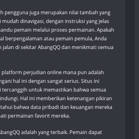
 pengguna juga merupakan nilai tambah yang
i mudah dinavigasi, dengan instruksi yang jelas
andu pemain melalui proses permainan. Apakah
nal berpengalaman atau pemain pemula, Anda
n jalan di sekitar AbangQQ dan menikmati semua
i platform perjudian online mana pun adalah
i hal ini dengan sangat serius. Situs ini
i tercanggih untuk memastikan bahwa semua
indungi. Hal ini memberikan ketenangan pikiran
tahui bahwa data pribadi dan keuangan mereka
ati permainan favorit mereka.
 AbangQQ adalah yang terbaik. Pemain dapat