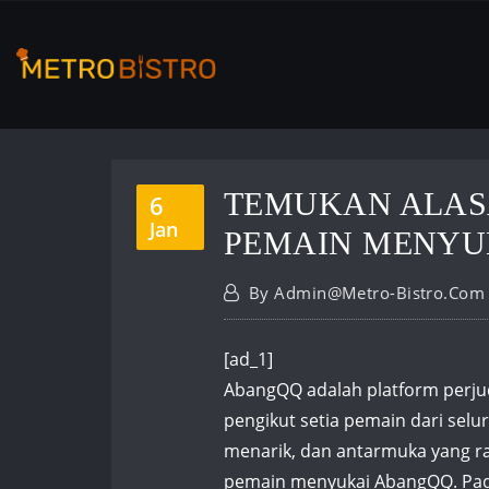
Skip
to
content
TEMUKAN ALAS
6
Jan
PEMAIN MENYU
By
Admin@metro-Bistro.com
[ad_1]
AbangQQ adalah platform perju
pengikut setia pemain dari se
menarik, dan antarmuka yang r
pemain menyukai AbangQQ. Pada 