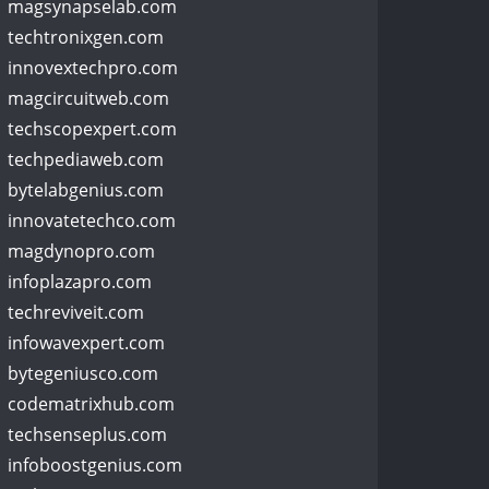
magsynapselab.com
techtronixgen.com
innovextechpro.com
magcircuitweb.com
techscopexpert.com
techpediaweb.com
bytelabgenius.com
innovatetechco.com
magdynopro.com
infoplazapro.com
techreviveit.com
infowavexpert.com
bytegeniusco.com
codematrixhub.com
techsenseplus.com
infoboostgenius.com