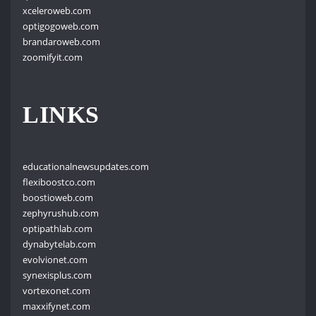
xceleroweb.com
optigogoweb.com
brandaroweb.com
zoomifyit.com
LINKS
educationalnewsupdates.com
flexiboostco.com
boostioweb.com
zephyrushub.com
optipathlab.com
dynabytelab.com
evolvionet.com
synexisplus.com
vortexonet.com
maxxifynet.com