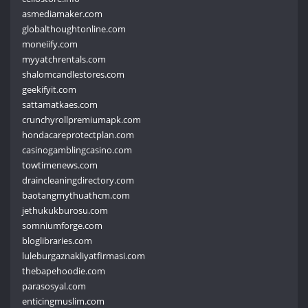
asmediamaker.com
globalthoughtonline.com
moneiify.com
myyatchrentals.com
shalomcandlestores.com
geekifyit.com
sattamatkaes.com
crunchyrollpremiumapk.com
hondacareprotectplan.com
casinogamblingcasino.com
towtimenews.com
draincleaningdirectory.com
baotangmythuathcm.com
jethukukburosu.com
somniumforge.com
bloglibraries.com
luleburgaznakliyatfirmasi.com
thebapehoodie.com
parasosyal.com
enticingmuslim.com