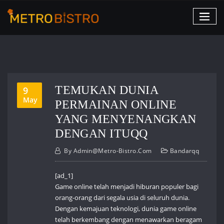
Skip
to
content
TEMUKAN DUNIA
9
May
PERMAINAN ONLINE
YANG MENYENANGKAN
DENGAN ITUQQ
By
Admin@metro-Bistro.com
Bandarqq
[ad_1]
Game online telah menjadi hiburan populer bagi
orang-orang dari segala usia di seluruh dunia.
Dengan kemajuan teknologi, dunia game online
telah berkembang dengan menawarkan beragam