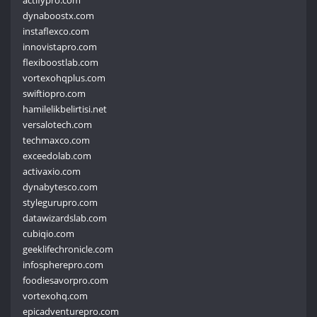
actifypro.com
dynaboostx.com
instaflexco.com
innovistapro.com
flexiboostlab.com
vortexohqplus.com
swiftiopro.com
hamilelikbelirtisi.net
versalotech.com
techmaxco.com
exceedolab.com
activaxio.com
dynabytesco.com
stylegurupro.com
datawizardslab.com
cubiqio.com
geeklifechronicle.com
infospherepro.com
foodiesavorpro.com
vortexohq.com
epicadventurepro.com