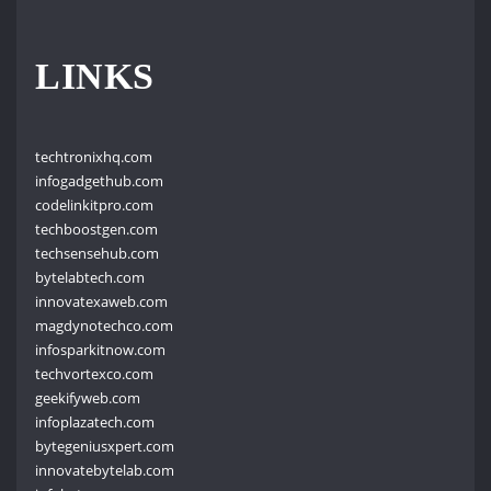
LINKS
techtronixhq.com
infogadgethub.com
codelinkitpro.com
techboostgen.com
techsensehub.com
bytelabtech.com
innovatexaweb.com
magdynotechco.com
infosparkitnow.com
techvortexco.com
geekifyweb.com
infoplazatech.com
bytegeniusxpert.com
innovatebytelab.com