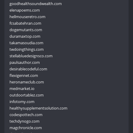
goodhealthsoundwealth.com
elenapoems.com
hellmouseretro.com
fcsabatehran.com
dogemutants.com
duramaxtop.com
takamasoudia.com
twdoingthings.com
stellabluedesignsco.com
paulsauthor.com
desirablecodeful.com
flexigennet.com
heronameclub.com
medmarket.io
outdoortablez.com
infotomy.com
healthysupplementsolution.com
codespottech.com
techdynogo.com
magchronicle.com