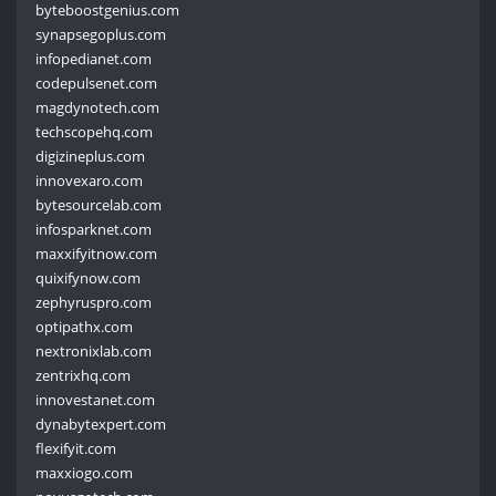
byteboostgenius.com
synapsegoplus.com
infopedianet.com
codepulsenet.com
magdynotech.com
techscopehq.com
digizineplus.com
innovexaro.com
bytesourcelab.com
infosparknet.com
maxxifyitnow.com
quixifynow.com
zephyruspro.com
optipathx.com
nextronixlab.com
zentrixhq.com
innovestanet.com
dynabytexpert.com
flexifyit.com
maxxiogo.com