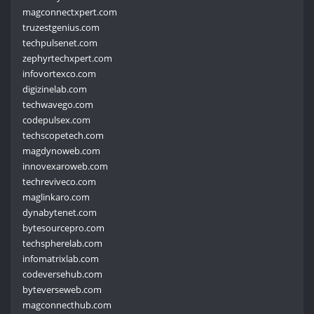
magconnectxpert.com
truzestgenius.com
techpulsenet.com
zephyrtechxpert.com
infovortexco.com
digizinelab.com
techwavego.com
codepulsex.com
techscopetech.com
magdynoweb.com
innovexaroweb.com
techreviveco.com
maglinkaro.com
dynabytenet.com
bytesourcepro.com
techspherelab.com
infomatrixlab.com
codeversehub.com
byteverseweb.com
magconnecthub.com