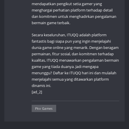
mendapatkan pengikut setia gamer yang
menghargai perhatian platform terhadap detail
dan komitmen untuk menghadirkan pengalaman
bermain game terbaik.
Secara keseluruhan, ITUQQ adalah platform
fantastis bagi siapa pun yang ingin menjelajahi
dunia game online yang menarik. Dengan beragam
permainan, fitur sosial, dan komitmen terhadap
kualitas, ITUQQ menawarkan pengalaman bermain
game yang tiada duanya. Jadi mengapa
menunggu? Daftar ke ITUQQ hari ini dan mulailah
menjelajahi semua yang ditawarkan platform
dinamis ini.
[ad_2]
Pkv Games