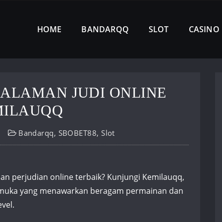
HOME
BANDARQQ
SLOT
CASINO
ALAMAN JUDI ONLINE
MILAUQQ
Bandarqq
,
SBOBET88
,
Slot
 perjudian online terbaik? Kunjungi Kemilauqq,
rkemuka yang menawarkan beragam permainan dan
vel.