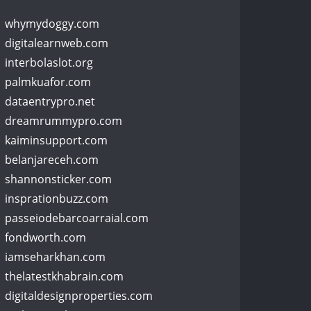
whymydoggy.com
digitalearnweb.com
interbolaslot.org
palmkuafor.com
dataentrypro.net
dreamrummypro.com
kaiminsupport.com
belanjareceh.com
shannonsticker.com
insprationbuzz.com
passeiodebarcoarraial.com
fondworth.com
iamseharkhan.com
thelatestkhabrain.com
digitaldesignproperties.com