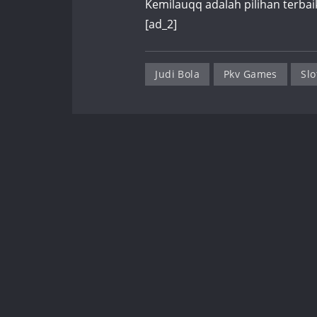
Kemilauqq adalah pilihan terbai
[ad_2]
Judi Bola
Pkv Games
Slo