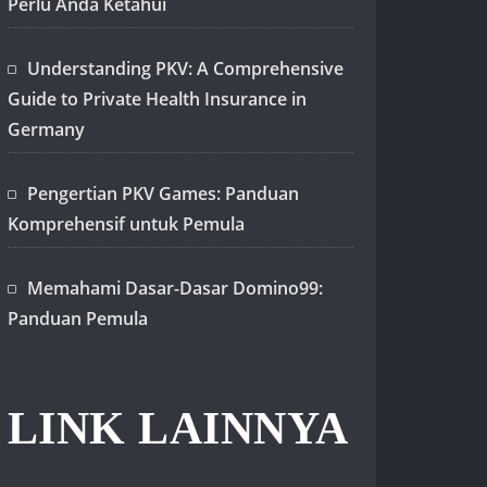
Perlu Anda Ketahui
Understanding PKV: A Comprehensive
Guide to Private Health Insurance in
Germany
Pengertian PKV Games: Panduan
Komprehensif untuk Pemula
Memahami Dasar-Dasar Domino99:
Panduan Pemula
LINK LAINNYA