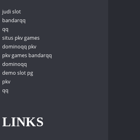
judi slot
bandarqq
qq
situs pkv games
dominoqq pkv
pkv games bandarqq
dominoqq
demo slot pg
pkv
qq
LINKS