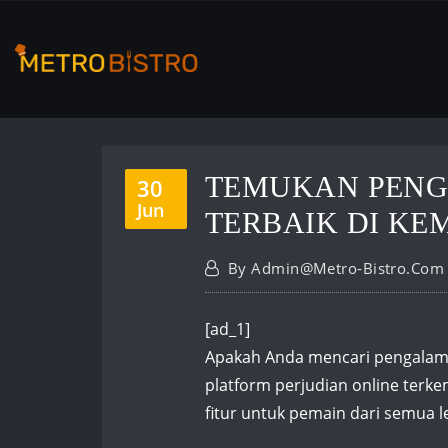
Skip
to
content
TEMUKAN PENG
30
Jun
TERBAIK DI KE
By
Admin@metro-Bistro.com
[ad_1]
Apakah Anda mencari pengalaman
platform perjudian online te
fitur untuk pemain dari semua le