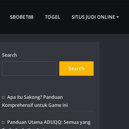
SBOBET88
TOGEL
SITUS JUDI ONLINE
Search
Search
Apa itu Sakong? Panduan
Komprehensif untuk Game ini
Panduan Utama ADUQQ: Semua yang