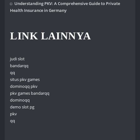
Understanding PKV: A Comprehensive Guide to Private
Health Insurance in Germany
LINK LAINNYA
judi slot
bandarqq
qq
situs pkv games
dominoqq pkv
pkv games bandarqq
dominoqq
demo slot pg
pkv
qq