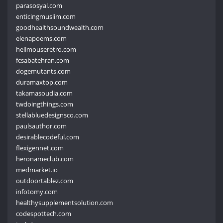
parasosyal.com
enticingmuslim.com
goodhealthsoundwealth.com
elenapoems.com
hellmouseretro.com
fcsabatehran.com
dogemutants.com
duramaxtop.com
takamasoudia.com
twdoingthings.com
stellabluedesignsco.com
paulsauthor.com
desirablecodeful.com
flexigennet.com
heronameclub.com
medmarket.io
outdoortablez.com
infotomy.com
healthysupplementsolution.com
codespottech.com