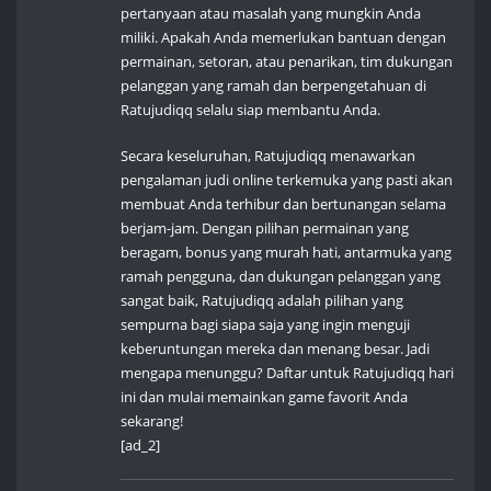
pertanyaan atau masalah yang mungkin Anda
miliki. Apakah Anda memerlukan bantuan dengan
permainan, setoran, atau penarikan, tim dukungan
pelanggan yang ramah dan berpengetahuan di
Ratujudiqq selalu siap membantu Anda.
Secara keseluruhan, Ratujudiqq menawarkan
pengalaman judi online terkemuka yang pasti akan
membuat Anda terhibur dan bertunangan selama
berjam-jam. Dengan pilihan permainan yang
beragam, bonus yang murah hati, antarmuka yang
ramah pengguna, dan dukungan pelanggan yang
sangat baik, Ratujudiqq adalah pilihan yang
sempurna bagi siapa saja yang ingin menguji
keberuntungan mereka dan menang besar. Jadi
mengapa menunggu? Daftar untuk Ratujudiqq hari
ini dan mulai memainkan game favorit Anda
sekarang!
[ad_2]