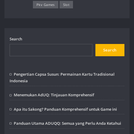
Pkv Games
Slot
Search
Search
Pengertian Capsa Susun: Permainan Kartu Tradisional
Indonesia
Menemukan AdUQ: Tinjauan Komprehensif
Apa itu Sakong? Panduan Komprehensif untuk Game ini
Panduan Utama ADUQQ: Semua yang Perlu Anda Ketahui