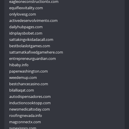
eagleoneconstructiontx.com
equiflexvitality.com
onlylovesg.com
activedesenvolvimento.com
dailyhubpages.com
idnplaysbobet.com
sattakingvikidadacall.com
bestbolaslotgames.com
sattamatkafixedgamehere.com
entrepreneurguardian.com
hibaby.info
paperwashington.com
weedemup.com
bestchancecasino.com
bilalliaqat.com
autodispensadores.com
inductioncooktopp.com
newsmedicaltoday.com
roofingnevada.info
magconnectx.com
synexispro.com