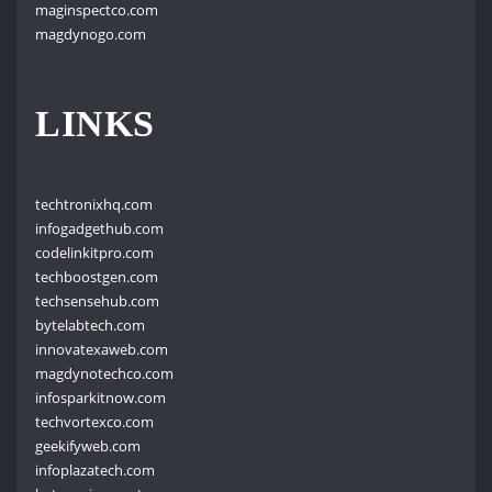
maginspectco.com
magdynogo.com
LINKS
techtronixhq.com
infogadgethub.com
codelinkitpro.com
techboostgen.com
techsensehub.com
bytelabtech.com
innovatexaweb.com
magdynotechco.com
infosparkitnow.com
techvortexco.com
geekifyweb.com
infoplazatech.com