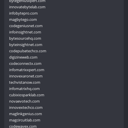
bytegeniusxpert.com
innovatebytelab.com
infobytepro.com
magbytego.com
codegeniusnet.com
infoinsightnet.com
bytesourcehq.com
byteinsightnet.com
codepulsetechco.com
digizineweb.com
codeconnectx.com
infomatrixxpert.com
innovexaronet.com
techvistanow.com
infomatrixhq.com
cubixiosparklab.com
novaevotech.com
innovextechco.com
maglinkgenius.com
magcircuitlab.com
codewavex.com