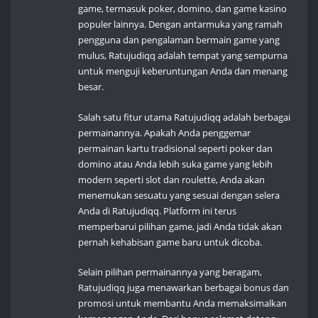
game, termasuk poker, domino, dan game kasino
populer lainnya. Dengan antarmuka yang ramah
pengguna dan pengalaman bermain game yang
mulus, Ratujudiqq adalah tempat yang sempurna
untuk menguji keberuntungan Anda dan menang
besar.
Salah satu fitur utama Ratujudiqq adalah berbagai
permainannya. Apakah Anda penggemar
permainan kartu tradisional seperti poker dan
domino atau Anda lebih suka game yang lebih
modern seperti slot dan roulette, Anda akan
menemukan sesuatu yang sesuai dengan selera
Anda di Ratujudiqq. Platform ini terus
memperbarui pilihan game, jadi Anda tidak akan
pernah kehabisan game baru untuk dicoba.
Selain pilihan permainannya yang beragam,
Ratujudiqq juga menawarkan berbagai bonus dan
promosi untuk membantu Anda memaksimalkan