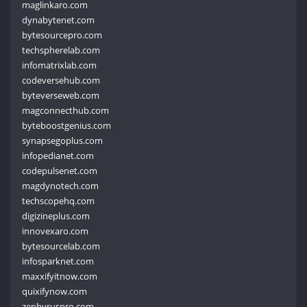
maglinkaro.com
dynabytenet.com
bytesourcepro.com
techspherelab.com
infomatrixlab.com
codeversehub.com
byteverseweb.com
magconnecthub.com
byteboostgenius.com
synapsegoplus.com
infopedianet.com
codepulsenet.com
magdynotech.com
techscopehq.com
digizineplus.com
innovexaro.com
bytesourcelab.com
infosparknet.com
maxxifyitnow.com
quixifynow.com
zephyruspro.com