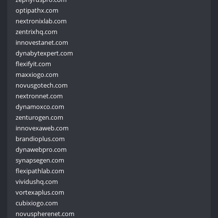
optipathx.com
nextronixlab.com
zentrixhq.com
innovestanet.com
dynabytexpert.com
flexifyit.com
maxxiogo.com
novusgotech.com
nextronnet.com
dynamoxco.com
zenturogen.com
innovexaweb.com
brandioplus.com
dynawebpro.com
synapsegen.com
flexipathlab.com
vividushq.com
vortexaplus.com
cubixiogo.com
novuspherenet.com