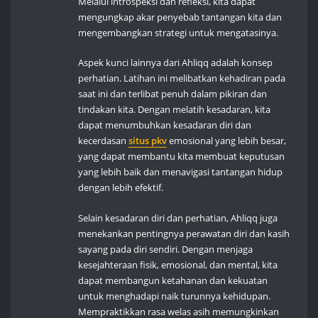
Melalui introspeksi dan refleksi, kita dapat
mengungkap akar penyebab tantangan kita dan
mengembangkan strategi untuk mengatasinya.
Aspek kunci lainnya dari Ahliqq adalah konsep
perhatian. Latihan ini melibatkan kehadiran pada
saat ini dan terlibat penuh dalam pikiran dan
tindakan kita. Dengan melatih kesadaran, kita
dapat menumbuhkan kesadaran diri dan
kecerdasan
situs pkv
emosional yang lebih besar,
yang dapat membantu kita membuat keputusan
yang lebih baik dan menavigasi tantangan hidup
dengan lebih efektif.
Selain kesadaran diri dan perhatian, Ahliqq juga
menekankan pentingnya perawatan diri dan kasih
sayang pada diri sendiri. Dengan menjaga
kesejahteraan fisik, emosional, dan mental, kita
dapat membangun ketahanan dan kekuatan
untuk menghadapi naik turunnya kehidupan.
Mempraktikkan rasa welas asih memungkinkan