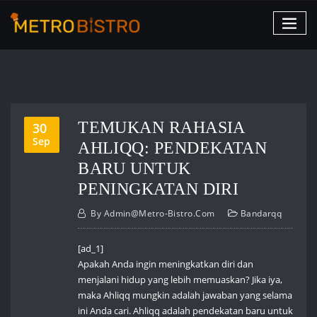
Skip
to
content
TEMUKAN RAHASIA
30
Sep
AHLIQQ: PENDEKATAN
BARU UNTUK
PENINGKATAN DIRI
By
Admin@metro-Bistro.com
Bandarqq
[ad_1]
Apakah Anda ingin meningkatkan diri dan
menjalani hidup yang lebih memuaskan? Jika iya,
maka Ahliqq mungkin adalah jawaban yang selama
ini Anda cari. Ahliqq adalah pendekatan baru untuk