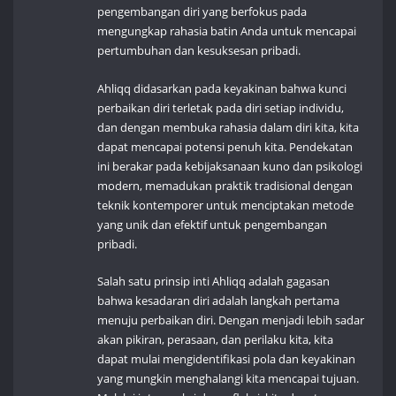
pengembangan diri yang berfokus pada
mengungkap rahasia batin Anda untuk mencapai
pertumbuhan dan kesuksesan pribadi.
Ahliqq didasarkan pada keyakinan bahwa kunci
perbaikan diri terletak pada diri setiap individu,
dan dengan membuka rahasia dalam diri kita, kita
dapat mencapai potensi penuh kita. Pendekatan
ini berakar pada kebijaksanaan kuno dan psikologi
modern, memadukan praktik tradisional dengan
teknik kontemporer untuk menciptakan metode
yang unik dan efektif untuk pengembangan
pribadi.
Salah satu prinsip inti Ahliqq adalah gagasan
bahwa kesadaran diri adalah langkah pertama
menuju perbaikan diri. Dengan menjadi lebih sadar
akan pikiran, perasaan, dan perilaku kita, kita
dapat mulai mengidentifikasi pola dan keyakinan
yang mungkin menghalangi kita mencapai tujuan.