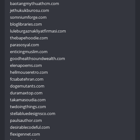
baotangmythuathcm.com
jethukukburosu.com
somniumforge.com
bloglibraries.com
luleburgaznakliyatfirmasi.com
thebapehoodie.com
parasosyal.com
enticingmuslim.com
goodhealthsoundwealth.com
elenapoems.com
hellmouseretro.com
fcsabatehran.com
dogemutants.com
duramaxtop.com
takamasoudia.com
twdoingthings.com
stellabluedesignsco.com
paulsauthor.com
desirablecodeful.com
flexigennet.com