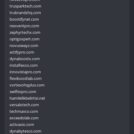
trusparktech.com
trubrandzhq.com
boostifynet.com
nexventpro.com
zephyrtechx.com
optigoxpert.com
novuswayz.com
actifypro.com
dynaboostx.com
instaflexco.com
innovistapro.com
flexiboostlab.com
vortexohqplus.com
swiftiopro.com
hamilelikbelirtisi.net
versalotech.com
techmaxco.com
exceedolab.com
activaxio.com
dynabytesco.com