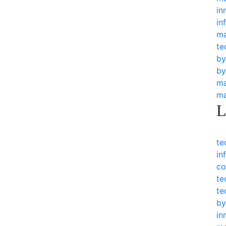
in
in
ma
te
by
by
ma
m
L
te
in
co
te
te
by
in