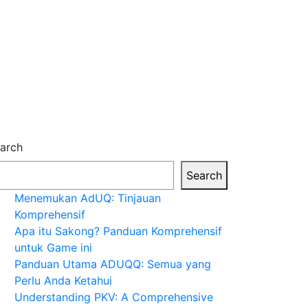
arch
Search
Menemukan AdUQ: Tinjauan
Komprehensif
Apa itu Sakong? Panduan Komprehensif
untuk Game ini
Panduan Utama ADUQQ: Semua yang
Perlu Anda Ketahui
Understanding PKV: A Comprehensive