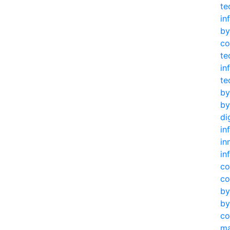
te
in
by
co
te
in
te
by
by
di
in
in
in
co
co
by
by
co
ma