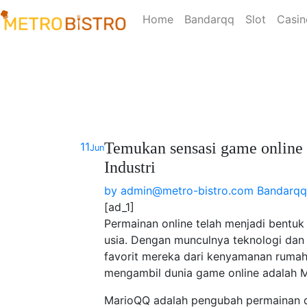
Skip
Home
Bandarqq
Slot
Casin
to
content
Temukan sensasi game onlin
11
Jun
Industri
by
admin@metro-bistro.com
Bandarqq
[ad_1]
Permainan online telah menjadi bentuk
usia. Dengan munculnya teknologi dan
favorit mereka dari kenyamanan rumah 
mengambil dunia game online adalah M
MarioQQ adalah pengubah permainan d