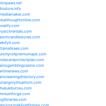
rknpaws.net
llostore.info
mediamaker.com
obalthoughtonline.com
neiify.com
yatchrentals.com
alomcandlestores.com
ekifyit.com
ttamatkaes.com
unchyrollpremiumapk.com
ndacareprotectplan.com
sinogamblingcasino.com
wtimenews.com
aincleaningdirectory.com
otangmythuathcm.com
thukukburosu.com
mniumforge.com
oglibraries.com
leburgaznakliyatfirmasi.com