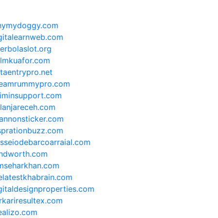
hymydoggy.com
gitalearnweb.com
terbolaslot.org
lmkuafor.com
taentrypro.net
reamrummypro.com
iminsupport.com
lanjareceh.com
annonsticker.com
sprationbuzz.com
sseiodebarcoarraial.com
ndworth.com
mseharkhan.com
elatestkhabrain.com
gitaldesignproperties.com
rkariresultex.com
alizo.com